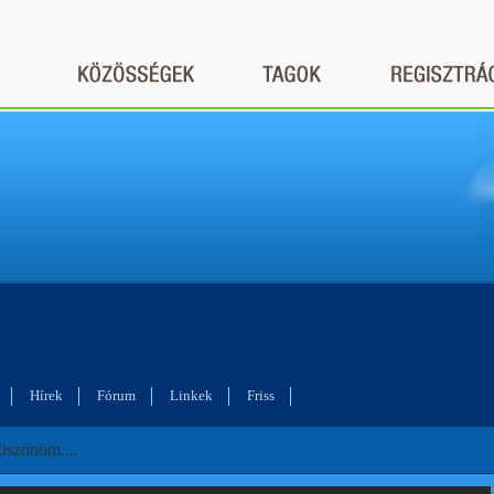
Hírek
Fórum
Linkek
Friss
öszönöm....