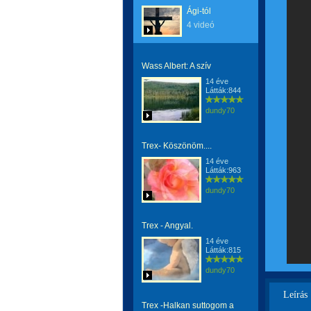
Ági-tól
4 videó
Wass Albert: A szív
14 éve
Látták:844
dundy70
Trex- Köszönöm....
14 éve
Látták:963
dundy70
Trex - Angyal.
14 éve
Látták:815
dundy70
Leírás
Trex -Halkan suttogom a