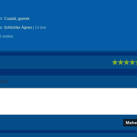
a:
Család, gyerek
te:
Schlichter Ágnes
|
14 éve
2 ember.
!
áld!