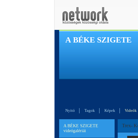
A BÉKE SZIGETE
Nyitó
Tagok
Képek
Videók
Trex- K
A BÉKE SZIGETE
videógalériái