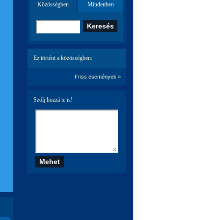
Közösségben
Mindenben
Ez történt a közösségben:
Friss események »
Szólj hozzá te is!