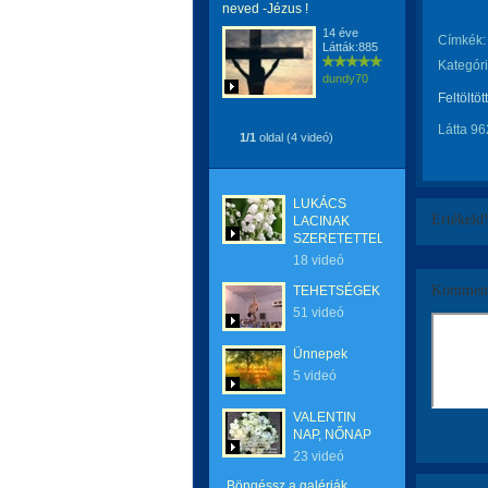
neved -Jézus !
14 éve
Címkék:
Látták:885
Kategóri
dundy70
Feltöltöt
Látta 96
1/1
oldal (4 videó)
LUKÁCS
Értékeld
LACINAK
SZERETETTEL
18 videó
Komment
TEHETSÉGEK
51 videó
Ünnepek
5 videó
VALENTIN
NAP, NŐNAP
23 videó
Böngéssz a galériák