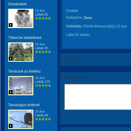
Gondolatok
15 éve
Címkék:
Látták:81
Kategória:
Zene
Feltöltötte:
[Törölt felhasználó]
|
15 éve
Látta 65 ember.
Töltsd be küldetésed.
15 éve
Látták:55
Értékeld!
Tanácsok az élethez.
Kommentáld!
15 éve
Látták:175
Tanulságos történet.
15 éve
Látták:65