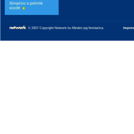
Böngéssz a galériák
között!
© 2007 Copyright Network.hu Minden jog fenntartva.
Impre