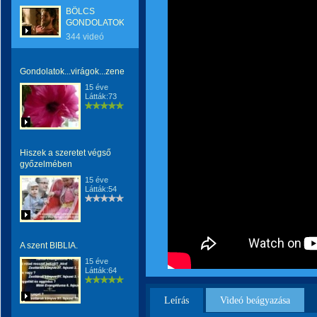
BÖLCS
GONDOLATOK
344 videó
Gondolatok...virágok...zene
15 éve
Látták:73
Hiszek a szeretet végső
győzelmében
15 éve
Látták:54
A szent BIBLIA.
15 éve
Látták:64
Leírás
Videó beágyazása