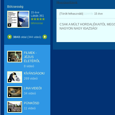
Hozzászólások
Bölcsesség
15 éve
üzente
[Törölt felhasználó]
15 éve
Látták:361
bihmostar
CSAK A MÚLT HORDALÉKAITÓL MEGS
NAGYON NAGY IGAZSÁG!
38/43
oldal (344 videó)
FILMEK -
JÉZUS
ÉLETÉRŐL
8 videó
KÍVÁNSÁGOK/SZERETET
269 videó
LINA VIDEÓI
34 videó
PÜNKÖSD
11 videó