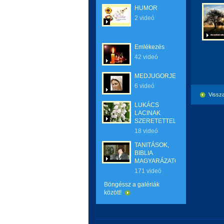
HUMOR
2 videó
Emlékezés
42 videó
MEDJUGORJE
6 videó
Vissza
LUKÁCS
LACINAK
SZERETETTEL
18 videó
TANITÁSOK,
BIBLIA
MAGYARÁZATOK
171 videó
Böngéssz a galériák
között!