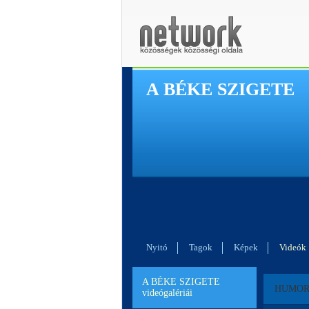
A BÉKE SZIGETE
Nyitó
Tagok
Képek
Videók
A BÉKE SZIGETE
HUMO
videógalériái