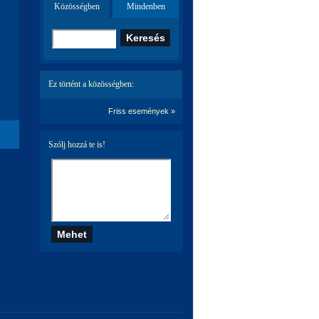
Közösségben
Mindenben
Ez történt a közösségben:
Friss események »
Szólj hozzá te is!