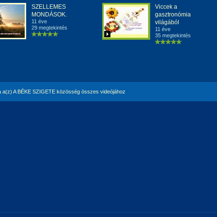
SZELLEMES
Viccek a
MONDÁSOK.
gasztronómia
11 éve
világából
29 megtekintés
11 éve
35 megtekintés
 a(z) A BÉKE SZIGETE közösség összes videójához