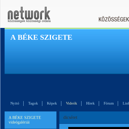
A BÉKE SZIGETE
Nyitó
Tagok
Képek
Videók
Hírek
Fórum
Lin
dicséret
A BÉKE SZIGETE
videógalériái