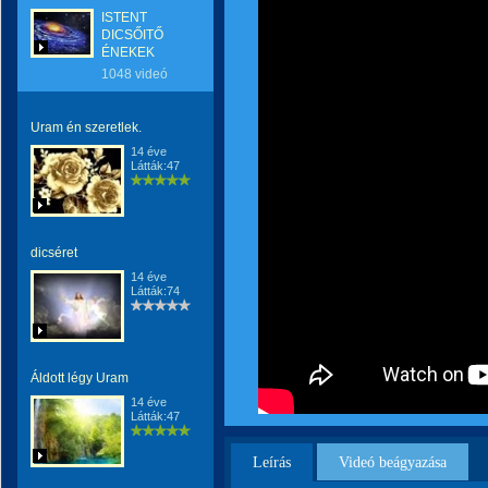
ISTENT
DICSŐITŐ
ÉNEKEK
1048 videó
Uram én szeretlek.
14 éve
Látták:47
dicséret
14 éve
Látták:74
Áldott légy Uram
14 éve
Látták:47
Leírás
Videó beágyazása