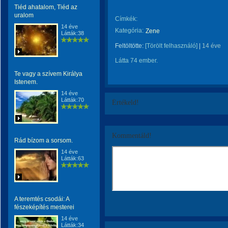
Tiéd ahatalom, Tiéd az
uralom
Címkék:
14 éve
Kategória:
Zene
Látták:38
Feltöltötte:
[Törölt felhasználó]
|
14 éve
Látta 74 ember.
Te vagy a szívem Királya
Istenem.
14 éve
Látták:70
Értékeld!
Kommentáld!
Rád bízom a sorsom.
14 éve
Látták:63
A teremtés csodái: A
fészeképítés mesterei
14 éve
Látták:34