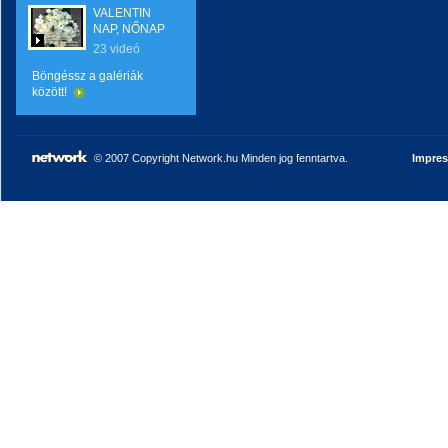
VALENTIN
NAP, NŐNAP
23 videó
Böngéssz a galériák
között!
© 2007 Copyright Network.hu Minden jog fenntartva.
Impre