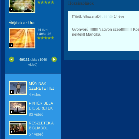
Hozzászólások
üzente
[Törölt felhasználó]
14 éve
Áldjátok az Urat
Gyönyörű!!!!!!!!!! Nagyon szép!!!!!!!!!!!
14 éve
Látták:46
nektek!! Mancika.
49/131
oldal (1046
videó)
MÓNINAK
SZERETETTEL
4 videó
PINTÉR BÉLA
DICSÉRETEK
83 videó
RÉSZLETEK A
BIBLIÁBÓL
57 videó