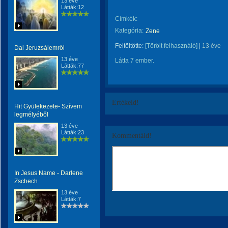
13 éve
Látták:12
Címkék:
Kategória:
Zene
Feltöltötte:
[Törölt felhasználó]
|
13 éve
Dal Jeruzsálemről
13 éve
Látta 7 ember.
Látták:77
Értékeld!
Hit Gyülekezete- Szívem
legmélyéből
13 éve
Látták:23
Kommentáld!
In Jesus Name - Darlene
Zschech
13 éve
Látták:7