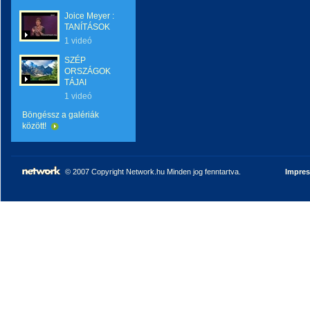
Joice Meyer :
TANÍTÁSOK
1 videó
SZÉP
ORSZÁGOK
TÁJAI
1 videó
Böngéssz a galériák
között!
© 2007 Copyright Network.hu Minden jog fenntartva.
Impre