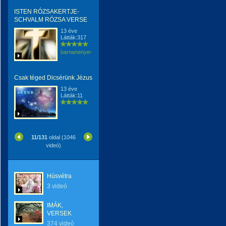
ISTEN RÓZSAKERTJE-
SCHVALM RÓZSA VERSE
13 éve
Látták:317
barnanenyevrenkaerzsebeterzsebet
Csak téged Dicsérünk Jézus
13 éve
Látták:11
11/131
oldal (1046
videó)
Húsvétra
3 videó
IMÁK,
VERSEK
374 videó