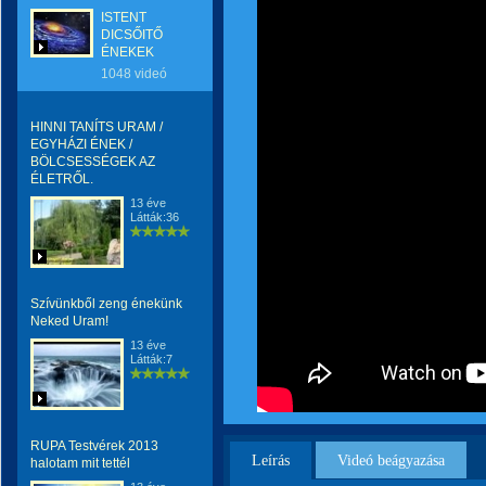
ISTENT
DICSŐITŐ
ÉNEKEK
1048 videó
HINNI TANÍTS URAM /
EGYHÁZI ÉNEK /
BÖLCSESSÉGEK AZ
ÉLETRŐL.
13 éve
Látták:36
Szívünkből zeng énekünk
Neked Uram!
13 éve
Látták:7
RUPA Testvérek 2013
Leírás
Videó beágyazása
halotam mit tettél