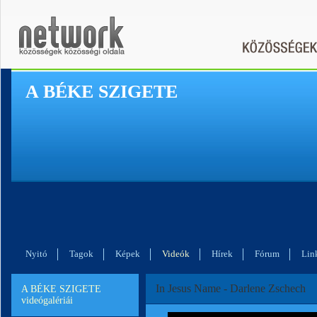
A BÉKE SZIGETE
Nyitó
Tagok
Képek
Videók
Hírek
Fórum
Lin
In Jesus Name - Darlene Zschech
A BÉKE SZIGETE
videógalériái