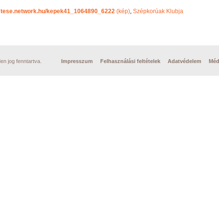
mtese.network.hu/kepek41_1064890_6222
(kép)
,
Szépkorúak Klubja
n jog fenntartva.
Impresszum
Felhasználási feltételek
Adatvédelem
Méd