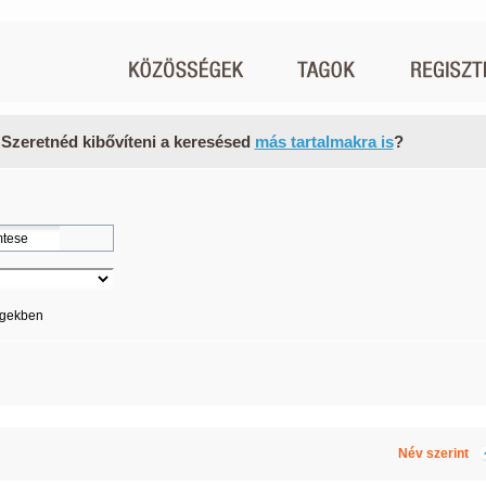
 Szeretnéd kibővíteni a keresésed
más tartalmakra is
?
égekben
Név szerint