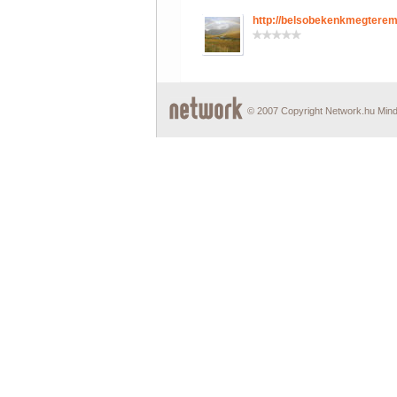
http://belsobekenkmegtere
© 2007 Copyright Network.hu Minde