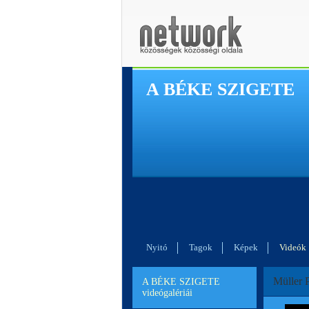
A BÉKE SZIGETE
Nyitó
Tagok
Képek
Videók
Müller 
A BÉKE SZIGETE
videógalériái