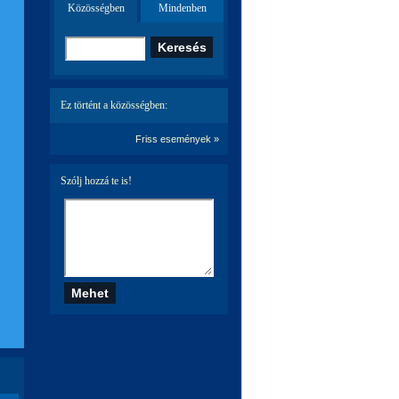
Közösségben
Mindenben
Ez történt a közösségben:
Friss események »
Szólj hozzá te is!