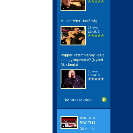
Müller Péter - barátság
13 éve
Látták:6
Popper Péter: Mennyi ideig
tart egy kapcsolat? (Nyitott
Akadémia)
13 éve
Látták:18
1/2
oldal (12 videó)
ANDREA
BOCELLI
38 videó