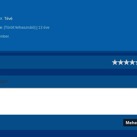
a:
Tévé
te:
[Törölt felhasználó]
|
13 éve
ember.
!
áld!