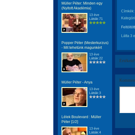
Müller Péter: Minden egy
(Nyitott Akadémia)
Címkék:
13 éve
Kategóri
Látták:71
Feltöltöt
Látta 3 
Popper Péter (Mesterkurzus)
- Mit tehetünk magunkért
13 éve
Látták:22
Értékeld
Komment
Müller Péter - Anya
13 éve
Látták:3
Lélek Boulevard : Müller
Péter [1/2]
13 éve
Látták:4