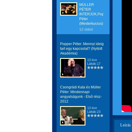
MÜLLER
PÉTER
INTERJÚK,Popper
Péter
(Mesterkurzus)
12 videó
Popper Péter: Mennyi ideig
tart egy kapcsolat? (Nyitott
Akadémia)
13 éve
Látták:17
Csongrádi Kata és Müller
Péter: Mindennapi
angyalságunk - Első rész-
2012
13 éve
Látták:23
Leírás