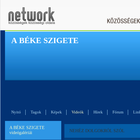
A BÉKE SZIGETE
Nyitó
Tagok
Képek
Videók
Hírek
Fórum
Lin
A BÉKE SZIGETE
NEHÉZ DOLGOKRÓL SZÓL
videógalériái