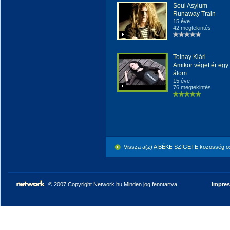
Soul Asylum -
Runaway Train
15 éve
42 megtekintés
Tolnay Klári -
Amikor véget ér egy
álom
15 éve
76 megtekintés
Vissza a(z) A BÉKE SZIGETE közösség ö
© 2007 Copyright Network.hu Minden jog fenntartva.
Impre