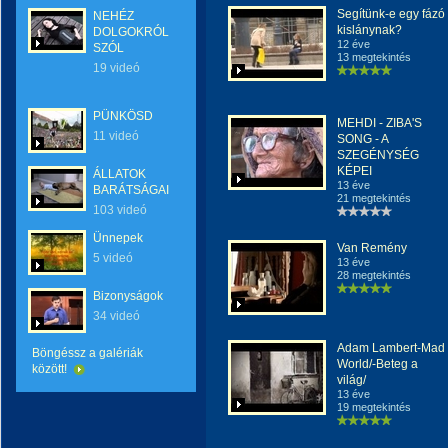
Segítünk-e egy fázó
NEHÉZ
kislánynak?
DOLGOKRÓL
12 éve
SZÓL
13 megtekintés
19 videó
PÜNKÖSD
MEHDI - ZIBA'S
11 videó
SONG - A
SZEGÉNYSÉG
KÉPEI
ÁLLATOK
13 éve
BARÁTSÁGAI
21 megtekintés
103 videó
Ünnepek
Van Remény
5 videó
13 éve
28 megtekintés
Bizonyságok
34 videó
Adam Lambert-Mad
Böngéssz a galériák
World/-Beteg a
között!
világ/
13 éve
19 megtekintés