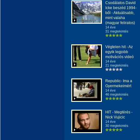
Csodálatos David
Icke beszéd 1994-
ből - Aktuálisabb,
mint valaha
(magyar feliratos)
14 éve
31 megtekintés
Végtelen hit - Az
egyik legjobb
motivációs videó
14 éve
21 megtekintés
Republic- Ima a
Gyermekeimért
14 éve
46 megtekintés
HIT - Megtérés -
Nick Vujicic
14 éve
30 megtekintés