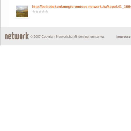
http://belsobekenkmegteremtese.network.hu/kepek41_10
© 2007 Copyright Network.hu Minden jog fenntartva.
Impress