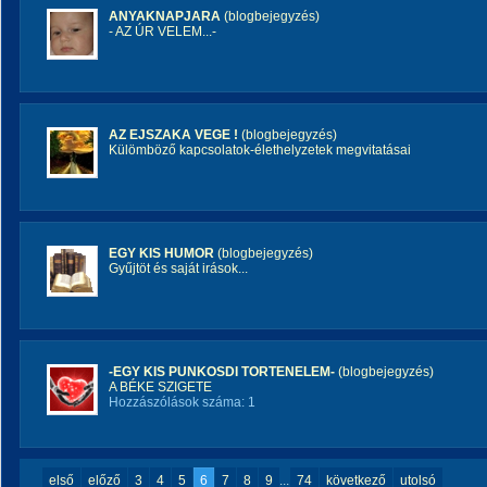
ANYAKNAPJARA
(blogbejegyzés)
- AZ ÚR VELEM...-
AZ EJSZAKA VEGE !
(blogbejegyzés)
Külömböző kapcsolatok-élethelyzetek megvitatásai
EGY KIS HUMOR
(blogbejegyzés)
Gyűjtöt és saját irások...
-EGY KIS PUNKOSDI TORTENELEM-
(blogbejegyzés)
A BÉKE SZIGETE
Hozzászólások száma: 1
első
előző
3
4
5
6
7
8
9
...
74
következő
utolsó