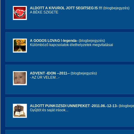
ALDOTT A KIVUROL JOTT SEGITSEG IS !!!
(blogbejegyzés)
A BÉKE SZIGETE
A GOGOS LOVAG !-legenda-
(blogbejegyzés)
Külömböző kapcsolatok-élethelyzetek megvitatásai
ADVENT -IDON --2011--
(blogbejegyzés)
- AZ ÚR VELEM...-
ALDOTT PUNKOZSDI UNNEPEKET -2011.06.-12-13-
(blogbej
Gyűjtöt és saját irások...