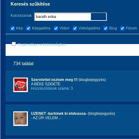
Keresés szűkítése
Kulcsszavak:
Kép
Képgaléria
Videó
Videógaléria
Blog
Fórum
Csak ebben a közösségben
734 találat
Szeretettel osztom meg !!!
(blogbejegyzés)
A BÉKE SZIGETE
Hozzászólások száma: 3
UZENET -barkinek ki elolvassa-
(blogbejegyzés)
- AZ ÚR VELEM...-