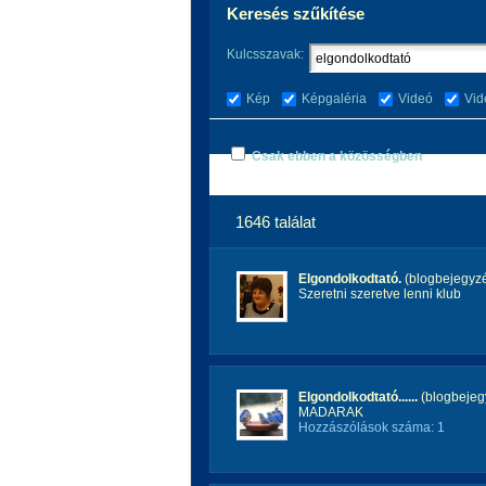
Keresés szűkítése
Kulcsszavak:
Kép
Képgaléria
Videó
Vid
Csak ebben a közösségben
1646 találat
Elgondolkodtató.
(blogbejegyz
Szeretni szeretve lenni klub
Elgondolkodtató......
(blogbejeg
MADARAK
Hozzászólások száma: 1