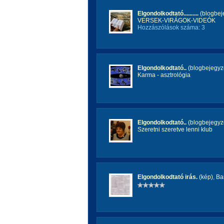
Elgondolkodtató..........
(blogbej
VERSEK-VIRÁGOK-VIDEÓK
Hozzászólások száma: 3
Elgondolkodtató..
(blogbejegyz
Karma - asztrológia
Elgondolkodtató..
(blogbejegyz
Szeretni szeretve lenni klub
Elgondolkodtató irás.
(kép)
,
Ba