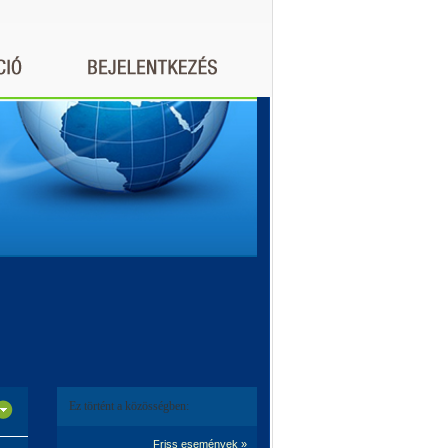
Ez történt a közösségben:
Friss események »