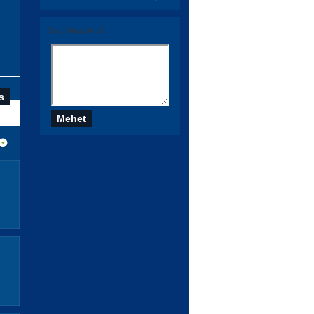
Szólj hozzá te is!