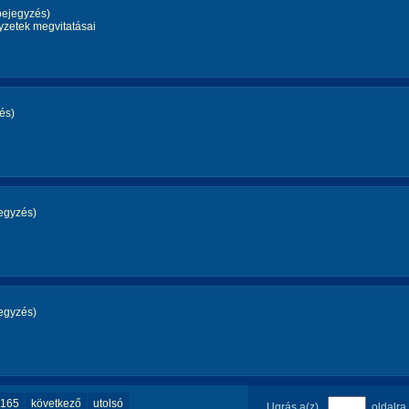
bejegyzés)
yzetek megvitatásai
és)
egyzés)
egyzés)
165
következő
utolsó
Ugrás a(z)
oldalra