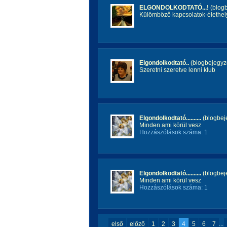
ELGONDOLKODTATÓ...!
(blog
Külömböző kapcsolatok-élethel
Elgondolkodtató..
(blogbejegyz
Szeretni szeretve lenni klub
Elgondolkodtató..........
(blogbej
Minden ami körül vesz
Hozzászólások száma: 1
Elgondolkodtató..........
(blogbej
Minden ami körül vesz
Hozzászólások száma: 1
első
előző
1
2
3
4
5
6
7
...