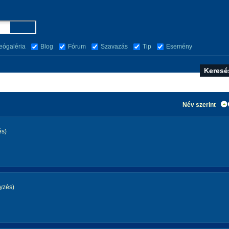
eógaléria
Blog
Fórum
Szavazás
Tip
Esemény
Név szerint
és)
yzés)