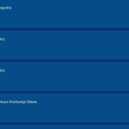
egyzés)
és)
és)
rbacs Közösségi Oldala