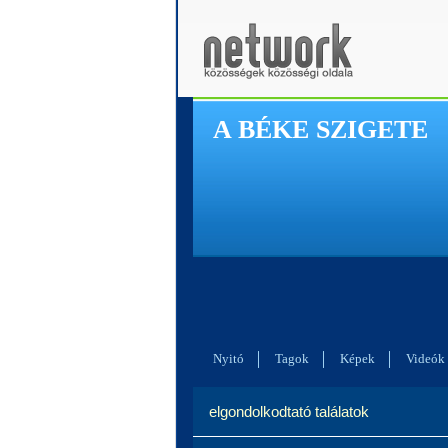
A BÉKE SZIGETE
Nyitó
Tagok
Képek
Videók
elgondolkodtató találatok