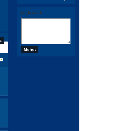
Szólj hozzá te is!