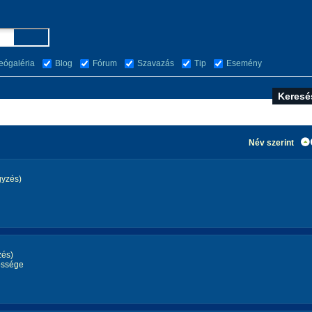
eógaléria
Blog
Fórum
Szavazás
Tip
Esemény
Név szerint
gyzés)
zés)
ssége