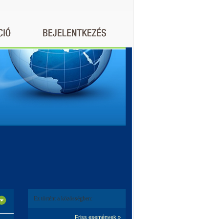
Ez történt a közösségben:
Friss események »