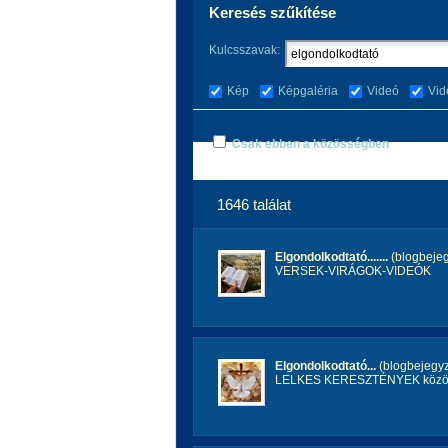
Keresés szűkítése
Kulcsszavak:
Kép
Képgaléria
Videó
Vid
Csak ebben a közösségben
1646 találat
Elgondolkodtató.......
(blogbeje
VERSEK-VIRÁGOK-VIDEÓK
Elgondolkodtató...
(blogbejegy
LELKES KERESZTÉNYEK közö