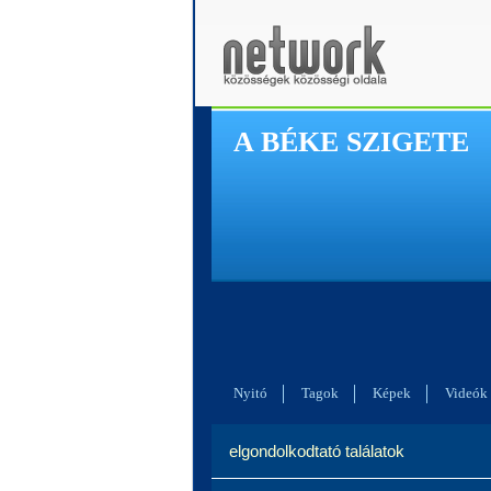
A BÉKE SZIGETE
Nyitó
Tagok
Képek
Videók
elgondolkodtató találatok