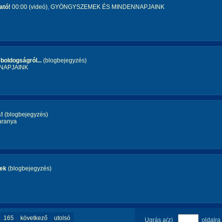
ató!
00:00 (videó)
,
GYÖNGYSZEMEK ÉS MINDENNAPJAINK
boldogságról...
(blogbejegyzés)
NAPJAINK
s!
(blogbejegyzés)
aranya
tek
(blogbejegyzés)
165
következő
utolsó
Ugrás a(z)
oldalra