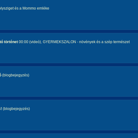
lysziget és a Mommo emléke
ó történet
00:00 (videó)
,
GYERMEKSZALON - növények és a szép természet
ó
(blogbejegyzés)
s!
(blogbejegyzés)