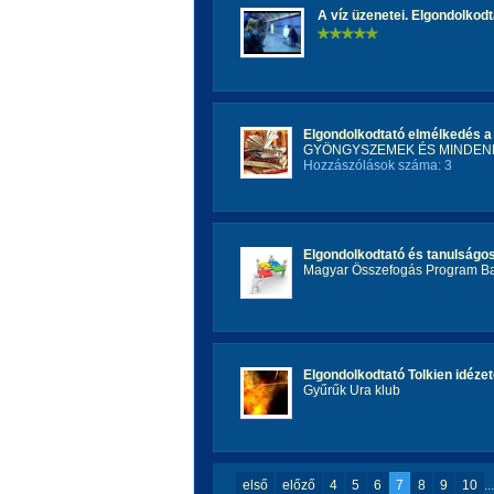
A víz üzenetei. Elgondolkodt
Elgondolkodtató elmélkedés a 
GYÖNGYSZEMEK ÉS MINDEN
Hozzászólások száma: 3
Elgondolkodtató és tanulságo
Magyar Összefogás Program B
Elgondolkodtató Tolkien idéze
Gyűrűk Ura klub
első
előző
4
5
6
7
8
9
10
...