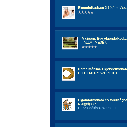
Elgondolkodtató 2 !
(kép)
,
Moso
A cipőm: Egy elgondolkodtat
- ÁLLAT MESÉK
Deme Mónika- Elgondolkodtat
HIT REMÉNY SZERETET
Elgondolkodtató és tanulságo
Nyugdíjas Klub
Hozzászólások száma: 1