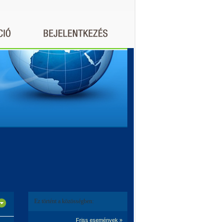
Ez történt a közösségben:
Friss események »