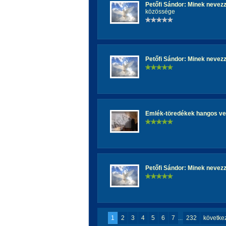
Petőfi Sándor: Minek nevezz
közössége
Petőfi Sándor: Minek nevezz
Emlék-töredékek hangos ve
Petőfi Sándor: Minek nevezz
1
2
3
4
5
6
7
...
232
követke