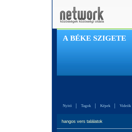
A BÉKE SZIGETE
Nyitó
Tagok
Képek
Videók
hangos vers találatok