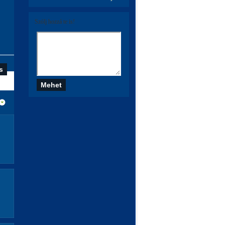
Szólj hozzá te is!