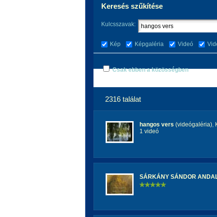
Keresés szűkítése
Kulcsszavak:
Kép
Képgaléria
Videó
Vid
Csak ebben a közösségben
2316 találat
hangos vers
(videógaléria)
,
1 videó
SÁRKÁNY SÁNDOR ANDALO