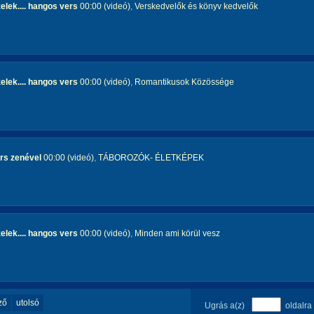
elek.... hangos vers
00:00 (videó)
,
Verskedvelők és könyv kedvelők
elek.... hangos vers
00:00 (videó)
,
Romantikusok Közössége
rs zenével
00:00 (videó)
,
TÁBOROZÓK- ÉLETKÉPEK
elek.... hangos vers
00:00 (videó)
,
Minden ami körül vesz
ző
utolsó
Ugrás a(z)
oldalra