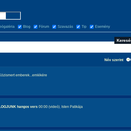
eógaléria
Blog
Fórum
Szavazás
Tip
Esemény
Név szerint
Közismert emberek...emlékére
GJUNK hangos vers
00:00 (videó)
,
Isten Patikája