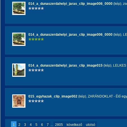
014_a_dunaszerdahelyi_jaras_clip_image006_0000
(kép)
,
zs
014_a_dunaszerdahelyi_jaras_clip_image006_0000
(kép)
,
L
014_a_dunaszerdahelyi_jaras_clip_image015
(kép)
,
LELKES
015_egyhazak_clip_image002
(kép)
,
ZARÁNDOKLAT - Élő eg
1
2
3
4
5
6
7
...
2805
következő
utolsó