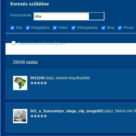
Keresés szűkítése
Kulcsszavak:
Kép
Képgaléria
Videó
Videógaléria
Blog
Fórum
Csak ebben a közösségben
28048 találat
0011106
(kép)
,
Ismerd meg Brazíliát
001_a_Szarsomlyo_vilaga_clip_image002
(kép)
,
Siklósi Vár-