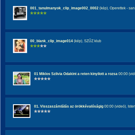
001_tanulmanyok_clip_image002_0002
(kép)
,
Operettek - san
00_blank_clip_image014
(kép)
,
SZŰZ klub
01 Miklos Szilvia Odakint a reten kinyilott a rozsa
00:00 (vid
01. Visszaszámlálás az örökkévalóságig
00:00 (videó)
,
Ist