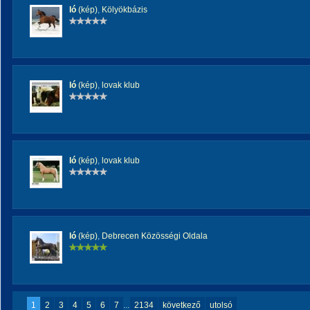
ló
(kép)
,
Kölyökbázis
ló
(kép)
,
lovak klub
ló
(kép)
,
lovak klub
ló
(kép)
,
Debrecen Közösségi Oldala
1
2
3
4
5
6
7
...
2134
következő
utolsó