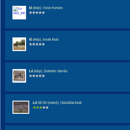
ló
(kép)
,
I love horses
ló
(kép)
,
lovak klub
Ló
(kép)
,
Gobelin Varrás
Ló
08:30 (videó)
,
Háziállat klub