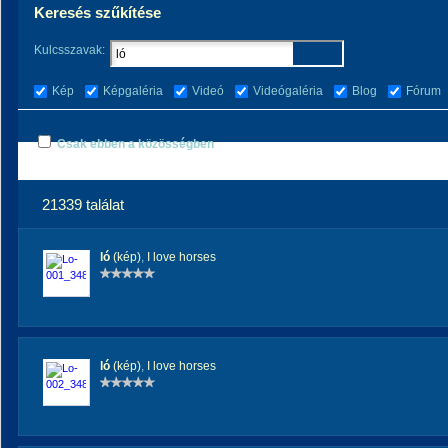
Keresés szűkítése
Kulcsszavak:
Kép
Képgaléria
Videó
Videógaléria
Blog
Fórum
Csak ebben a közösségben
21339 találat
ló
(kép)
,
I love horses
ló
(kép)
,
I love horses