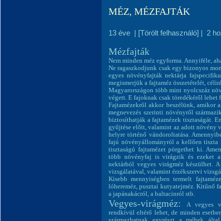
MÉZ, MÉZFAJTÁK
13 éve
|
[Törölt felhasználó]
|
2 h
Mézfajták
Nem minden méz egyforma. Annyiféle, ahá
Ne ragaszkodjunk csak egy bizonyos mon
egyes növényfajták nektárja fajspecifik
megismerjük a fajtaméz összetételét, céli
Magyarországon több mint nyolcszáz növé
végett. E fajoknak csak töredékéről lehet f
Fajtamézekről akkor beszélünk, amikor a
megnevezés szerinti növényről származik
biztosíthatják a fajtamézek tisztaságát. E
gyűjtése előtt, valamint az adott növény
helyre történő vándoroltatása. Amennyib
fajú növényállományról a kellően tiszta
tisztaságú fajtamézet pörgethet ki. Ame
több növényfaj is virágzik és ezeket 
nektárból vegyes virágméz készülhet. A
vizsgálatával, valamint érzékszervi vizsgál
Kisebb mennyiségben termelt fajtaméze
lóhereméz, pusztai kutyatejméz. Kitűnő f
a japánakácról, a baltacinról stb.
Vegyes-virágméz:
A vegyes vi
rendkívül eltérő lehet, de minden esetbe
származhatnak egyrészt a méhek által