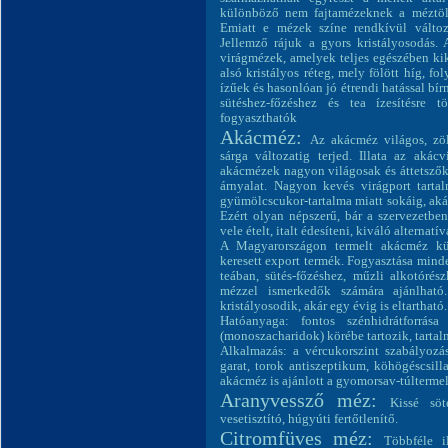
különböző nem fajtamézeknek a méztölt
Emiatt e mézek színe rendkívül változa
Jellemző rájuk a gyors kristályosodás. 
virágmézek, amelyek teljes egészében ki
alsó kristályos réteg, mely fölött híg, 
ízűek és hasonlóan jó étrendi hatással bí
sütéshez-főzéshez és tea ízesítésre 
fogyaszthatók
Akácméz:
Az akácméz világos, zöl
sárga változatig terjed. Illata az akác
akácmézek nagyon világosak és áttetszők,
árnyalat. Nagyon kevés virágport tartal
gyümölcscukor-tartalma miatt sokáig, akár 
Ezért olyan népszerű, bár a szervezetben
vele ételt, italt édesíteni, kiváló alternatí
A Magyarországon termelt akácméz kü
keresett export termék. Fogyasztása mind
teában, sütés-főzéshez, műzli alkotórész
mézzel ismerkedők számára ajánlható
kristályosodik, akár egy évig is eltartható.
Hatóanyaga: fontos szénhidrátforrá
(monoszacharidok) körébe tartozik, tartalm
Alkalmazás: a vércukorszint szabályozásá
garat, torok antiszeptikum, köhögéscsill
akácméz is ajánlott a gyomorsav-túlterme
Aranyvessző méz:
Kissé söt
vesetisztító, húgyúti fertőtlenítő.
Citromfüves méz:
Többféle il