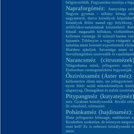
bélgörcsoldók. Fogyasztása tisztítja a lég
Napraforgóméz:
Aranysárga szí
Nagyon gyorsan - néhány hónap elmúlt
nagyméretű, durva kristályok képződnek
kristályok fölött marad egy folyékony,
szőlőcukor-tartalmának köszönhető. Kr
foknál magasabb hőfokon, vízfürdőben
kellemes csemege. Jó színező hatása van,
fajtaméz. Többnyire a vegyes virágméz a
tartalma miatt keresett exporttermék élelm
főzéshez ajánljuk. Savassága miatt ez
Savtúltengésben szenvedők és candidások
Narancsméz (citrusméze
Világosbarna színű, jellegzetes enyhe 
Elsősorban csemegemézként fogyasztják.
Őszirózsaméz (Aster méz)
kellemetlen illatú méz, íze jellegzetese
nyers fehér színű mikrokristályok kitöl
alapanyag. Önmagában és italok ízesítésér
Pitypangméz (kutyatejméz)
méz. Gyakran kristályosodik. Kiváló erős
Jó vérerősítő, vértisztító.
Pohánkaméz (hajdinaméz)
Illata jellegzetes bőrszagú, emlékeztet 
Kezdetben szokatlan, de könnyen megszok
enni kell! Ez is nehezen kristályosodó 
méze.