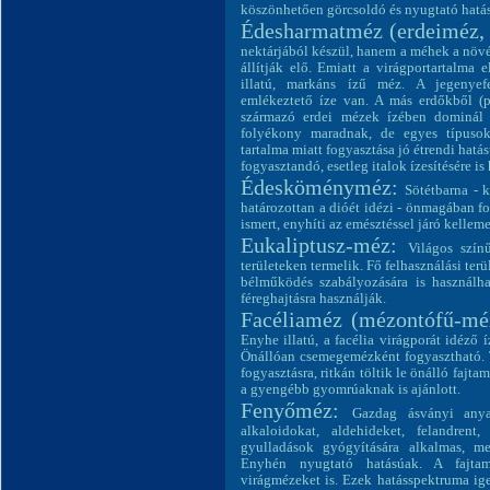
köszönhetően görcsoldó és nyugtató hatású
Édesharmatméz (erdeiméz
nektárjából készül, hanem a méhek a növé
állítják elő. Emiatt a virágportartalma 
illatú, markáns ízű méz. A jegenyef
emlékeztető íze van. A más erdőkből (pl.
származó erdei mézek ízében dominál 
folyékony maradnak, de egyes típusok
tartalma miatt fogyasztása jó étrendi hat
fogyasztandó, esetleg italok ízesítésére i
Édesköményméz:
Sötétbarna - k
határozottan a dióét idézi - önmagában f
ismert, enyhíti az emésztéssel járó kelleme
Eukaliptusz-méz:
Világos szín
területeken termelik. Fő felhasználási ter
bélműködés szabályozására is használh
féreghajtásra használják.
Facéliaméz (mézontófű-mé
Enyhe illatú, a facélia virágporát idéző
Önállóan csemegemézként fogyasztható. 
fogyasztásra, ritkán töltik le önálló faj
a gyengébb gyomrúaknak is ajánlott.
Fenyőméz:
Gazdag ásványi anya
alkaloidokat, aldehideket, felandren
gyulladások gyógyítására alkalmas, mert
Enyhén nyugtató hatásúak. A fajtam
virágmézeket is. Ezek hatásspektruma ig