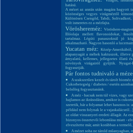
Világos, lassab
hatású.
A mézet az aratás után magára hagyott ta
közönséges vegyes virágméztől kimondo
Különösen Csengőd, Tabdi, Soltvadkert,
volt ismeretes ez a mézfajta.
Vöröshereméz:
Vöröshere-magter
Illóolaja mellett flavonoidokat, feno
tartalmaz. Légúti panaszoknál jó köp
alkalmazható. Nagyon hasonló a lucernam
Yucatan méz:
Közép-Amerikából, 
alapanyagát a méhek kaktuszok, illetve p
árnyalatú, kellemes, jellegzetes illatú
növények virágairól gyűjtik. Nyugat
fogyasztják.
Pár fontos tudnivaló a méze
A szakszerűen kezelt és tárolt bioméz
Cukorbetegség / diabetes / esetén azonban
belsőleg fogyasztanánk.
A méz - hacsak nem túl vizes, vagy sz
hajlamos az ikrásodásra, amikor is cukor
szeretik, bár a folyamat lehet hasznos is:
például nem folynak le a vajaskalácsról...
az oldat visszanyeri eredeti állagát. Az 
bizonyos összetevői lebomlása miatt - elv
elveszítette már, amit korábban a termel
A mézet soha ne tárold műanyagban, m