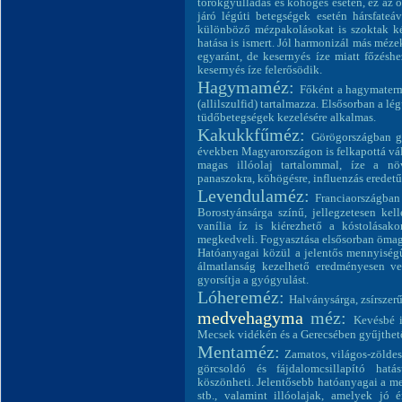
torokgyulladás és köhögés esetén, ez az o
járó légúti betegségek esetén hársfateá
különböző mézpakolásokat is szoktak kész
hatása is ismert. Jól harmonizál más mézek
egyaránt, de kesernyés íze miatt főzéshe
kesernyés íze felerősödik.
Hagymaméz:
Főként a hagymaterm
(allilszulfid) tartalmazza. Elsősorban a l
tüdőbetegségek kezelésére alkalmas.
Kakukkfűméz:
Görögországban g
években Magyarországon is felkapottá vál
magas illóolaj tartalommal, íze a nö
panaszokra, köhögésre, influenzás eredetű
Levendulaméz:
Franciaországban 
Borostyánsárga színű, jellegzetesen kel
vanília íz is kiérezhető a kóstolásak
megkedveli. Fogyasztása elsősorban ömagáb
Hatóanyagai közül a jelentős mennyiségű 
álmatlanság kezelhető eredményesen vel
gyorsítja a gyógyulást.
Lóhereméz:
Halványsárga, zsírszer
medvehagyma
méz:
Kevésbé i
Mecsek vidékén és a Gerecsében gyűjthet
Mentaméz:
Zamatos, világos-zöldes
görcsoldó és fájdalomcsillapító hatá
köszönheti. Jelentősebb hatóanyagai a me
stb., valamint illóolajak, amelyek jó é