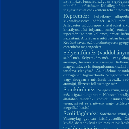
Ezt a mézet Franciaországban a gyógysze
roboráló – erősítőszer. Külsőleg bőrkép
fogyasztásával csökkenteni lehet a növek
Repceméz:
Folyékony állapot
kikristályosodva hófehér színű méz. 
Jellegzetes módon apró kristályokat alko
kristályosodási folyamat során), emiatt
repceméz íze nem kellemes, emiatt krém
házasítani. Általában a sütőiparban haszná
Kevéssé savas, ezért eredményesen gyógyí
esetenként megengedett.
Selyemfűméz (vaddohánym
színű méz. Selyemkóró méz - vagy aho
aromájú, fűszeres ízű csemege. Kellemes,
magyar méz, ez is Hungaricumnak számít. 
tartalma elenyésző. Az akáchoz hasonl
önmagában fogyasztandó. Virágpor-érzék
vagy ahogyan a méhészek nevezik: vad
aromájú, fűszeres ízű csemege méz.
Somkóróméz:
Világos színű, nagyo
méz is igazi hungaricum. Nehezen kristál
általában mindenki kedveli. Önmagába
terem, mivel ez a növény nagy területek
megelőző hatású.
Szolidágóméz:
Sötétbarna színű, 
Viszonylag gyorsan kristályosodik. Ön
kiváló, de rendkívül alkalmas italok ízesít
Tarlóvirágméz: