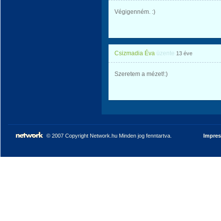
Végigenném. :)
Csizmadia Éva
üzente
13 éve
Szeretem a mézet!:)
© 2007 Copyright Network.hu Minden jog fenntartva.
Impre