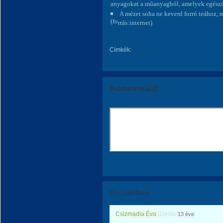
anyagokat a műanyagból, amelyek egészsé
A mézet soha ne keverd forró teához,
(fo
rrás:internet)
Címkék:
Kommentáld!
Hozzászólások
Csizmadia Éva
üzente
13 éve