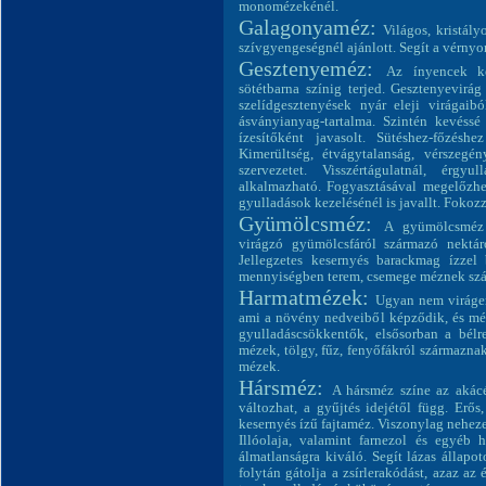
monomézekénél.
Galagonyaméz:
Világos, kristál
szívgyengeségnél ajánlott. Segít a vérn
Gesztenyeméz:
Az ínyencek ke
sötétbarna színig terjed. Gesztenyevirág
szelídgesztenyések nyár eleji virágai
ásványianyag-tartalma. Szintén kevéss
ízesítőként javasolt. Sütéshez-főzés
Kimerültség, étvágytalanság, vérszegén
szervezetet. Visszértágulatnál, érgy
alkalmazható. Fogyasztásával megelőzhe
gyulladások kezelésénél is javallt. Fokozza
Gyümölcsméz:
A gyümölcsméz 
virágzó gyümölcsfáról származó nektár
Jellegzetes kesernyés barackmag ízzel 
mennyiségben terem, csemege méznek szá
Harmatmézek:
Ugyan nem viráger
ami a növény nedveiből képződik, és mé
gyulladáscsökkentők, elsősorban a bélre
mézek, tölgy, fűz, fenyőfákról származna
mézek.
Hársméz:
A hársméz színe az akácé
változhat, a gyűjtés idejétől függ. Erős
kesernyés ízű fajtaméz. Viszonylag neheze
Illóolaja, valamint farnezol és egyéb 
álmatlanságra kiváló. Segít lázas állapot
folytán gátolja a zsírlerakódást, azaz az