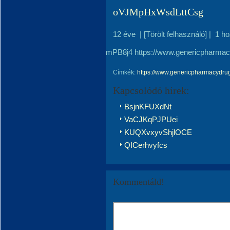
oVJMpHxWsdLttCsg
12 éve
|
[Törölt felhasználó]
|
1 h
mPB8j4 https://www.genericpharma
Címkék:
https://www.genericpharmacydru
Kapcsolódó hírek:
BsjnKFUXdNt
VaCJKqPJPUei
KUQXvxyvShjlOCE
QICerhvyfcs
Kommentáld!