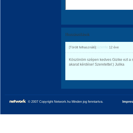
Hozzászólások
üzente
[Törölt felhasználó]
12 éve
Köszönöm szépen kedves Gizike ezt a sz
akarat kérdése! Szeretettel:) Julika
© 2007 Copyright Network.hu Minden jog fenntartva.
Impre