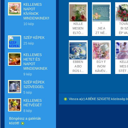
KELLEMES
NAPOT
KÍVÁNOK
MINDENKINEK!!
10 kép
KELLE
"
TOVÁ
MESEN
;NE A
BI S
ELTÖ...
ZT NÉ...
ÉP VA.
SZÉP KÉPEK
25 kép
KELLEMES
HETET ÉS
EBBEN
EGY F
KELL
NAPOT
A BO
INOM
MES 
MINDENKINEK
RÚS I...
KÁVÉV...
STÉT .
9 kép
SZÉP KÉPEK
SZÖVEGGEL
5 kép
Vissza a(z) A BÉKE SZIGETE közösség ö
KELLEMES
HÉTVÉGÉT
8 kép
Böngéssz a galériák
között!