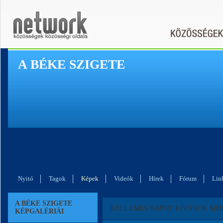
A BÉKE SZIGETE
Nyitó
Tagok
Képek
Videók
Hírek
Fórum
Lin
A BÉKE SZIGETE
KELLEMES NAPOT KÍVÁNOK MIN
KÉPGALÉRIÁI