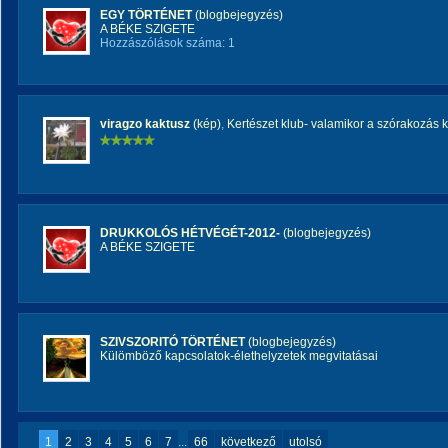
EGY TÖRTÉNET
(blogbejegyzés)
A BÉKE SZIGETE
Hozzászólások száma: 1
viragzo kaktusz
(kép)
,
Kertészet klub- valamikor a szórakozás kl
DRUKKOLÓS HÉTVÉGÉT-2012-
(blogbejegyzés)
A BÉKE SZIGETE
SZIVSZORITÓ TÖRTÉNET
(blogbejegyzés)
Külömböző kapcsolatok-élethelyzetek megvitatásai
1
2
3
4
5
6
7
...
66
következő
utolsó