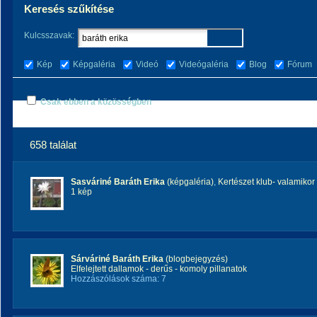
Keresés szűkítése
Kulcsszavak:
Kép
Képgaléria
Videó
Videógaléria
Blog
Fórum
Csak ebben a közösségben
658 találat
Sasváriné Baráth Erika
(képgaléria)
,
Kertészet klub- valamikor 
1 kép
Sárváriné Baráth Erika
(blogbejegyzés)
Elfelejtett dallamok - derűs - komoly pillanatok
Hozzászólások száma: 7