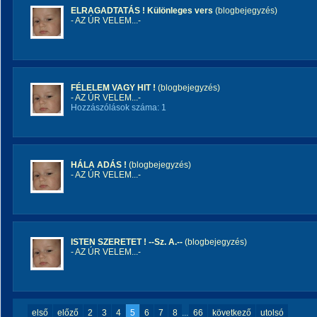
ELRAGADTATÁS ! Különleges vers
(blogbejegyzés)
- AZ ÚR VELEM...-
FÉLELEM VAGY HIT !
(blogbejegyzés)
- AZ ÚR VELEM...-
Hozzászólások száma: 1
HÁLA ADÁS !
(blogbejegyzés)
- AZ ÚR VELEM...-
ISTEN SZERETET ! --Sz. A.--
(blogbejegyzés)
- AZ ÚR VELEM...-
első
előző
2
3
4
5
6
7
8
...
66
következő
utolsó