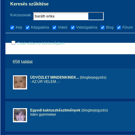
Keresés szűkítése
Kulcsszavak:
Kép
Képgaléria
Videó
Videógaléria
Blog
Fórum
Csak ebben a közösségben
658 találat
ÜDVÖZLET MINDENKINEK...
(blogbejegyzés)
- AZ ÚR VELEM...-
Egyedi kaktuszkészitmények
(blogbejegyzés)
Isten gyermekei