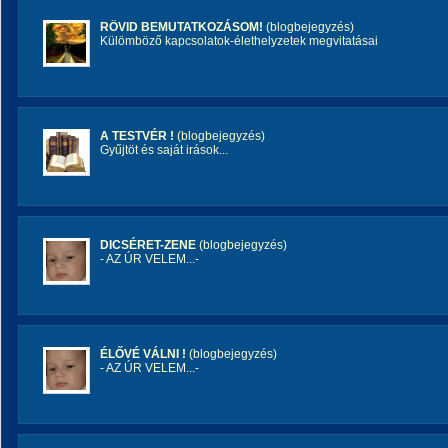
RÖVID BEMUTATKOZÁSOM!
(blogbejegyzés)
Külömböző kapcsolatok-élethelyzetek megvitatásai
A TESTVÉR !
(blogbejegyzés)
Gyűjtöt és saját irások...
DICSÉRET-ZENE
(blogbejegyzés)
- AZ ÚR VELEM...-
ÉLŐVÉ VÁLNI !
(blogbejegyzés)
- AZ ÚR VELEM...-