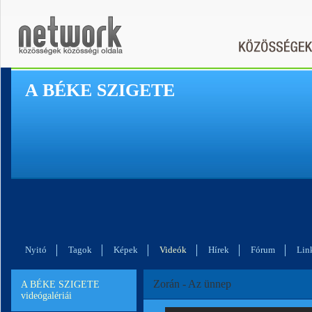
A BÉKE SZIGETE
Nyitó
Tagok
Képek
Videók
Hírek
Fórum
Lin
Zorán - Az ünnep
A BÉKE SZIGETE
videógalériái