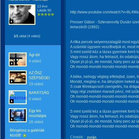
13 éve
Látták:90
http://www.youtube.com/watch?v=8L4W
Presser Gábor - Sztevanovity Dusán sze
lemezéről (1992).
1/1
oldal (4 videó)
A ritka percek selyemszalagját most együt
A számlát úgysem veszíthetjük el, most mé
S mint szelíd kéz a lázas gyermek forró 
Ági-tól
Vagy rossz álom, ha felriaszt, és odabúj
4 videó
Olyan jó-jó-jó, de mondd, hány perc az 
Oh mondd-mondd-mondd-mondd-mondd, 
AZ ŐSZ
A béke, nehogy végleg elfelejtsd, üzen, h
SZÉPSÉGEI
Mondd, meglep-e, ha átnyújtom neked a
19 videó
S csak félrekapcsolt csengetés, ha drág
Vagy régi zsebben maradt pénz, mit szűk
BARÁTSÁG
Oh mondd-mondd-mondd-mondd-mondd, 
0 videó
Oh mondd-mondd-mondd-mondd-mondd, 
Egy kis
S mint szelíd kéz a lázas gyermek forró 
nosztalgia
Vagy rossz álom, ha felriaszt, és odabúj
Olyan jó-jó-jó, de mondd, hány perc az 
16 videó
Oh mondd-mondd-mondd-mondd-mondd, 
Böngéssz a galériák
között!
Címkék:
zorán