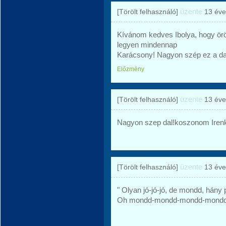
üzente
[Törölt felhasználó]
13 éve
Kívánom kedves Ibolya, hogy örök
legyen mindennap
Karácsony! Nagyon szép ez a da
Előzmény
üzente
[Törölt felhasználó]
13 éve
Nagyon szep dal!koszonom Iren
üzente
[Törölt felhasználó]
13 éve
" Olyan jó-jó-jó, de mondd, hány
Oh mondd-mondd-mondd-mondd-m