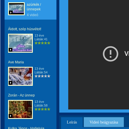
azúrkék /
ünnepek
4 videó
Áldott, szép húsvétot!
13 éve
Látták:41
Ave Maria
13 éve
Látták:54
Zorán - Az ünnep
13 éve
Látták:58
Leírás
Videó beágyazása
Kulka János - Halleluja