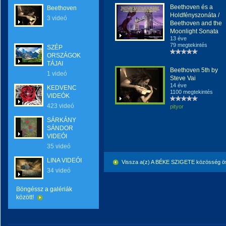
Beethoven és a
Beethoven
Holdfényszonáta /
3 videó
Beethoven and the
Moonlight Sonata
13 éve
79 megtekintés
SZÉP
ORSZÁGOK
TÁJAI
Beethoven 5th by
1 videó
Steve Vai
14 éve
KEDVENC
1100 megtekintés
VIDEÓK
423 videó
pityor
SÁRKÁNY
SÁNDOR
VIDEÓI
35 videó
LINA VIDEÓI
Vissza a(z) A BÉKE SZIGETE közösség ö
34 videó
Böngéssz a galériák
között!