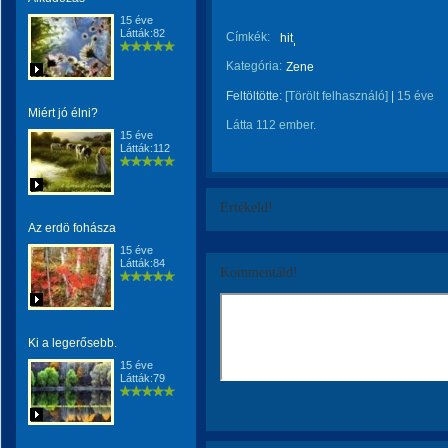
15 éve
Látták:82
Címkék:
hit
Kategória:
Zene
Feltöltötte:
[Törölt felhasználó]
|
15 éve
Miért jó élni?
Látta 112 ember.
15 éve
Látták:112
Értékeld!
Az erdö fohásza
15 éve
Látták:84
Kommentáld!
Ki a legerősebb.
15 éve
Látták:79