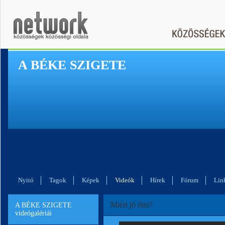
A BÉKE SZIGETE
Nyitó
Tagok
Képek
Videók
Hírek
Fórum
Lin
Miért jó élni?
A BÉKE SZIGETE
videógalériái