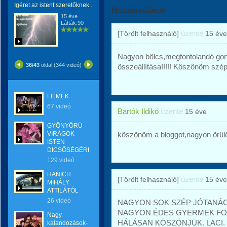
Igéret az istent szeretőknek .
Hozzászólások
15 éve
Látták:90
üzente
[Törölt felhasználó]
15 éve
Nagyon bölcs,megfontolandó gondo
36/43
oldal (344 videó)
összeállítása!!!!! Köszönöm szép
FILMEK
67 videó
Bartók Ildikó
üzente
15 éve
GYÖNYÖRÜ
VIRÁGOK
köszönöm a bloggot,nagyon örülök
ISTEN
DICSŐSÉGÉRE
129 videó
HANICH
üzente
[Törölt felhasználó]
15 éve
MIHÁLY
ATTILÁTÓL
26 videó
NAGYON SOK SZÉP JÓTANÁC
NAGYON ÉDES GYERMEK FOT
Nagy
HÁLÁSAN KÖSZÖNJÜK. LACI.
kalandozások-