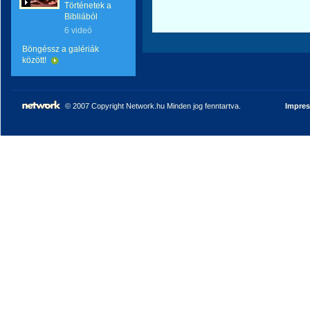
Történetek a
Bibliából
6 videó
Böngéssz a galériák
között!
© 2007 Copyright Network.hu Minden jog fenntartva.
Impre