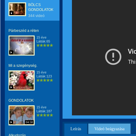
BÖLCS
GONDOLATOK
344 videó
Párbeszéd a réten
15 éve
Látták:65
Mi a szegénység.
15 éve
Látták:123
GONDOLATOK
15 éve
Látták:187
04:58
Leírás
Videó beágyazása
Alkudozás