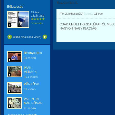
Hozzászólások
Bölcsesség
15 éve
üzente
[Törölt felhasználó]
15 éve
Látták:361
bihmostar
CSAK A MÚLT HORDALÉKAITÓL MEGS
NAGYON NAGY IGAZSÁG!
38/43
oldal (344 videó)
Bizonyságok
34 videó
IMÁK,
VERSEK
374 videó
PÜNKÖSD
11 videó
VALENTIN
NAP, NŐNAP
23 videó