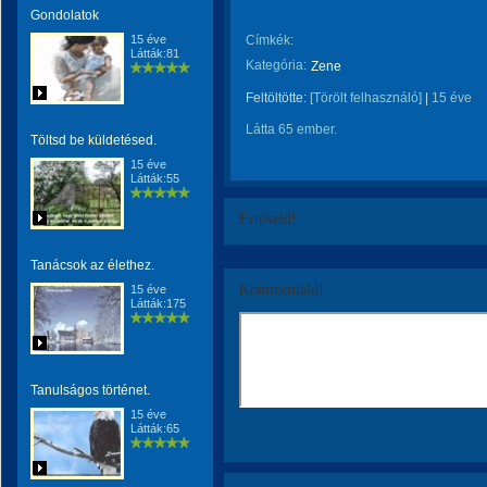
Gondolatok
15 éve
Címkék:
Látták:81
Kategória:
Zene
Feltöltötte:
[Törölt felhasználó]
|
15 éve
Látta 65 ember.
Töltsd be küldetésed.
15 éve
Látták:55
Értékeld!
Tanácsok az élethez.
Kommentáld!
15 éve
Látták:175
Tanulságos történet.
15 éve
Látták:65