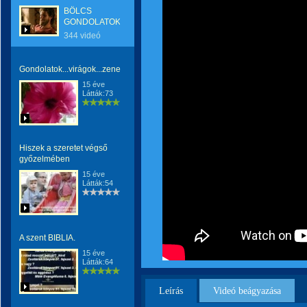
BÖLCS
GONDOLATOK
344 videó
Gondolatok...virágok...zene
15 éve
Látták:73
Hiszek a szeretet végső
győzelmében
15 éve
Látták:54
A szent BIBLIA.
15 éve
Látták:64
Leírás
Videó beágyazása