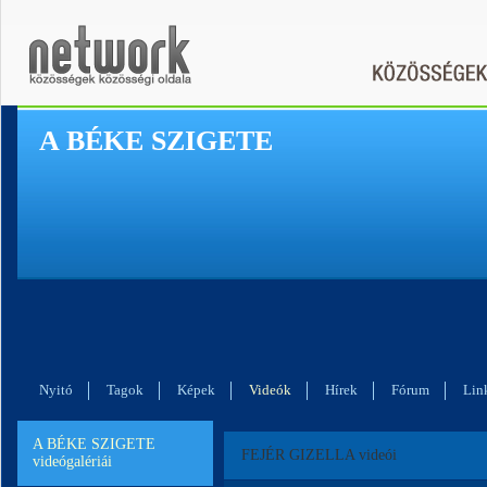
A BÉKE SZIGETE
Nyitó
Tagok
Képek
Videók
Hírek
Fórum
Lin
A BÉKE SZIGETE
FEJÉR GIZELLA videói
videógalériái