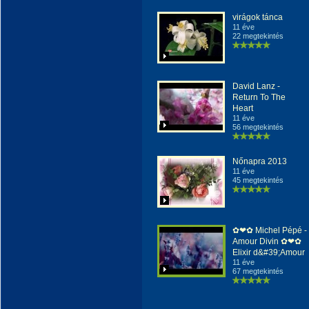
virágok tánca
11 éve
22 megtekintés
David Lanz -
Return To The
Heart
11 éve
56 megtekintés
Nőnapra 2013
11 éve
45 megtekintés
✿❤✿ Michel Pépé -
Amour Divin ✿❤✿
Elixir d&#39;Amour
11 éve
67 megtekintés