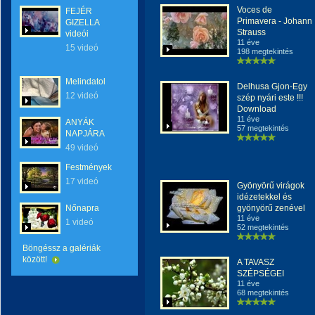
Voces de
FEJÉR
Primavera - Johann
GIZELLA
Strauss
videói
11 éve
15 videó
198 megtekintés
Melindatol
Delhusa Gjon-Egy
12 videó
szép nyári este !!!
Download
11 éve
ANYÁK
57 megtekintés
NAPJÁRA
49 videó
Festmények
17 videó
Gyönyörű virágok
idézetekkel és
Nőnapra
gyönyörű zenével
11 éve
1 videó
52 megtekintés
Böngéssz a galériák
között!
A TAVASZ
SZÉPSÉGEI
11 éve
68 megtekintés