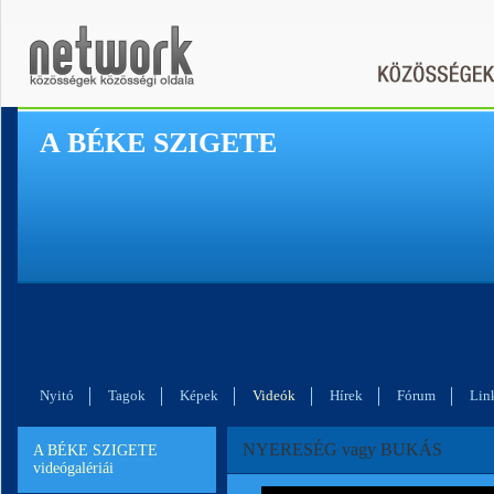
A BÉKE SZIGETE
Nyitó
Tagok
Képek
Videók
Hírek
Fórum
Lin
NYERESÉG vagy BUKÁS
A BÉKE SZIGETE
videógalériái