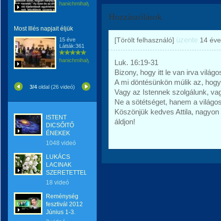
hanichmihalyattila
Hozzászólások
Most Illés napjait éljük
üzente
[Törölt felhasználó]
14 éve
15 éve
Látták:361
hanichmihalyattila
Luk. 16:19-31
Bizony, hogy itt le van irva vil
A mi döntésünkön múlik az, hogy 
3/4
oldal (26 videó)
Vagy az Istennek szolgálunk, 
Ne a sötétséget, hanem a világos
Köszönjük kedves Attila, nagyon 
ISTENT
áldjon!
DICSŐITŐ
ÉNEKEK
1048 videó
LUKÁCS
LACINAK
SZERETETTEL
18 videó
Reménység
fesztivál 2012
Június 1-3.