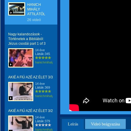
HANICH
MIHÁLY
ATTILÁTÓL
26 videó
Nagy kalandozások -
Történetek a Bibliából:
Jézus csodái part 1 of 3
14 éve
Látták:345
hanichmihalyattila
AKIÉ A FIÚ AZÉ AZ ÉLET 3/3
14 éve
Látták:369
hanichmihalyattila
AKIÉ A FIÚ AZÉ AZ ÉLET 3/2
14 éve
Látták:379
Leírás
Videó beágyazása
hanichmihalyattila