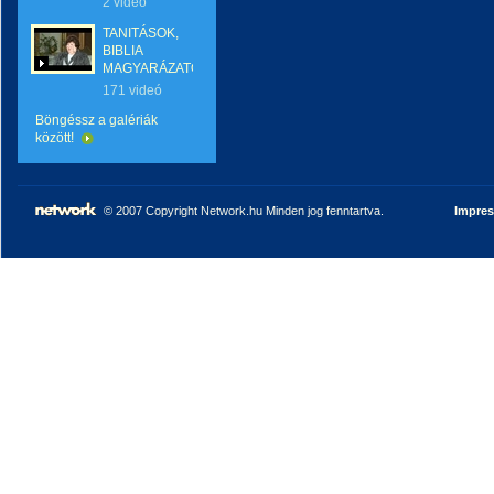
2 videó
TANITÁSOK,
BIBLIA
MAGYARÁZATOK
171 videó
Böngéssz a galériák
között!
© 2007 Copyright Network.hu Minden jog fenntartva.
Impre