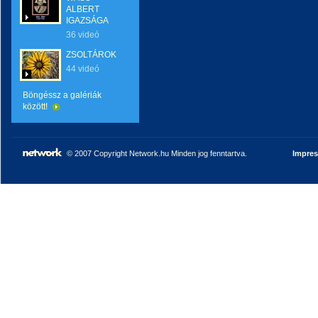
ALBERT
IGAZSÁGA
36 videó
ZSOLTÁROK
44 videó
Böngéssz a galériák
között!
© 2007 Copyright Network.hu Minden jog fenntartva.
Impre