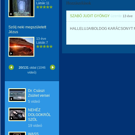
Hozzászólások
Látták:11
SZABÓ JUDIT GYÖNGY
üzente
13 éve
Szólj neki megszületett
HALLELUJA!BOLDOG KARÁCSONYT M
Jézus
13 éve
Látták:7
20/131
oldal (1046
videó)
Dr. Császi
Zsüliet versei
5 videó
NEHÉZ
DOLGOKRÓL
SZÓL
19 videó
WASS