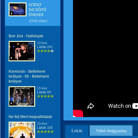
ISTENT
DICSŐITŐ
ÉNEKEK
1048 videó
Bon Jovi - Hallelujah
13 éve
Látták:241
Kormorán - Betlehemi
királyok - 06 - Betlehemi
királyok
13 éve
Látták:83
Ne felj Mert megvaltotalak
13 éve
Látták:105
Leírás
Videó beágyazása