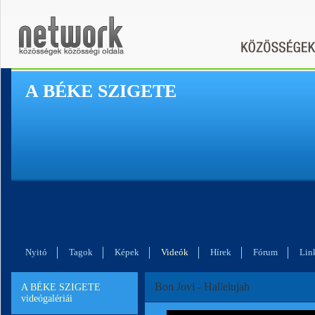
A BÉKE SZIGETE
Nyitó
Tagok
Képek
Videók
Hírek
Fórum
Lin
Bon Jovi - Hallelujah
A BÉKE SZIGETE
videógalériái