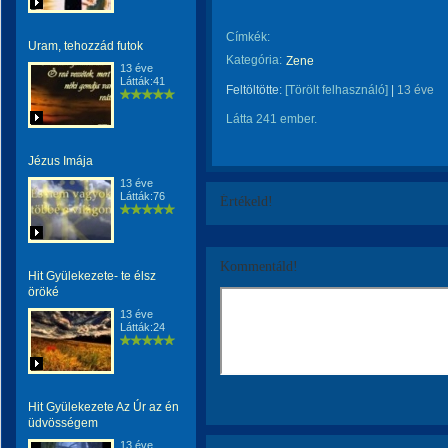
Címkék:
Uram, tehozzád futok
Kategória:
Zene
13 éve
Látták:41
Feltöltötte:
[Törölt felhasználó]
|
13 éve
Látta 241 ember.
Jézus Imája
13 éve
Látták:76
Értékeld!
Kommentáld!
Hit Gyülekezete- te élsz
öröké
13 éve
Látták:24
Hit Gyülekezete Az Úr az én
üdvösségem
13 éve