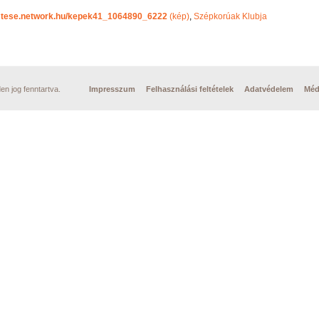
mtese.network.hu/kepek41_1064890_6222
(kép)
,
Szépkorúak Klubja
n jog fenntartva.
Impresszum
Felhasználási feltételek
Adatvédelem
Méd