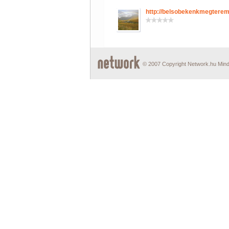
http://belsobekenkmegtere
© 2007 Copyright Network.hu Minde