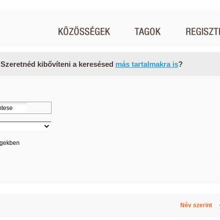
 Szeretnéd kibővíteni a keresésed
más tartalmakra is
?
égekben
Név szerint