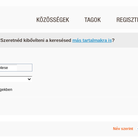
 Szeretnéd kibővíteni a keresésed
más tartalmakra is
?
égekben
Név szerint