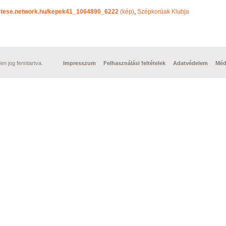
mtese.network.hu/kepek41_1064890_6222
(kép)
,
Szépkorúak Klubja
n jog fenntartva.
Impresszum
Felhasználási feltételek
Adatvédelem
Méd