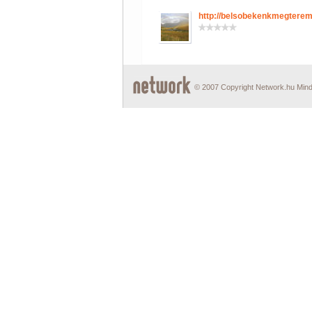
http://belsobekenkmegtere
© 2007 Copyright Network.hu Minde