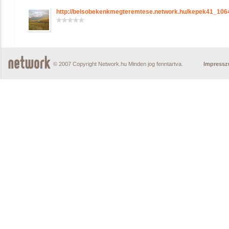
http://belsobekenkmegteremtese.network.hu/kepek41_10
© 2007 Copyright Network.hu Minden jog fenntartva.
Impress