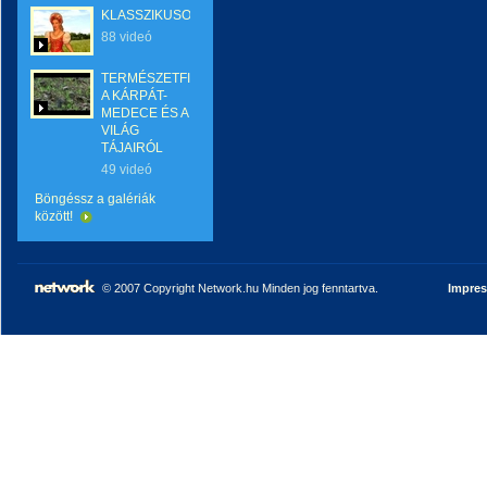
KLASSZIKUSOK
88 videó
TERMÉSZETFILMEK
A KÁRPÁT-
MEDECE ÉS A
VILÁG
TÁJAIRÓL
49 videó
Böngéssz a galériák
között!
© 2007 Copyright Network.hu Minden jog fenntartva.
Impre