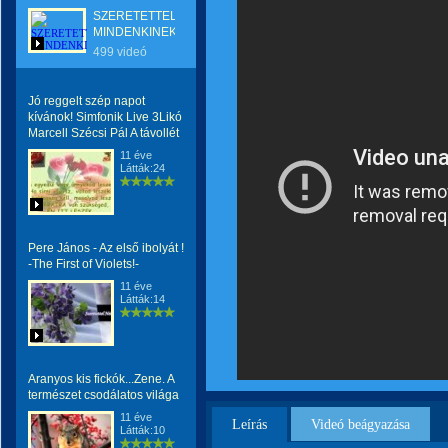
SZERETETTEL
MINDENKINEK
499 videó
Jó reggelt szép napot
kívánok! Simfonik Live 3Likó
Marcell Szécsi Pál A távollét
11 éve
Látták:24
Pere János - Az első ibolyát !
-The First of Violets!-
11 éve
Látták:14
Aranyos kis fickók...Zene. A
természet csodálatos világa
11 éve
Leírás
Videó beágyazása
Látták:10