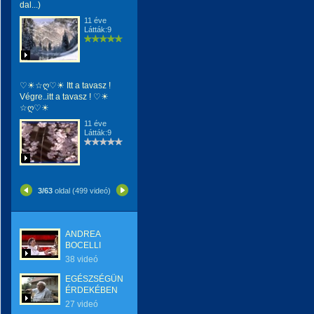
dal...)
11 éve
Látták:9
♡☀☆ღ♡☀ Itt a tavasz !
Végre..itt a tavasz ! ♡☀
☆ღ♡☀
11 éve
Látták:9
3/63
oldal (499 videó)
ANDREA
BOCELLI
38 videó
EGÉSZSÉGÜNK
ÉRDEKÉBEN
27 videó