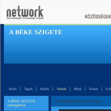
A BÉKE SZIGETE
Nyitó
Tagok
Képek
Videók
Hírek
Fórum
Lin
A Szeretet nem fogy el sosem...
A BÉKE SZIGETE
videógalériái