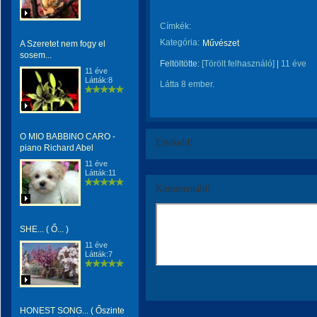
Címkék:
Kategória:
Művészet
A Szeretet nem fogy el
sosem...
Feltöltötte:
[Törölt felhasználó]
|
11 éve
11 éve
Látták:8
Látta 8 ember.
O MIO BABBINO CARO -
Értékeld!
piano Richard Abel
11 éve
Látták:11
Kommentáld!
SHE... ( Ő... )
11 éve
Látták:7
HONEST SONG... ( Őszinte