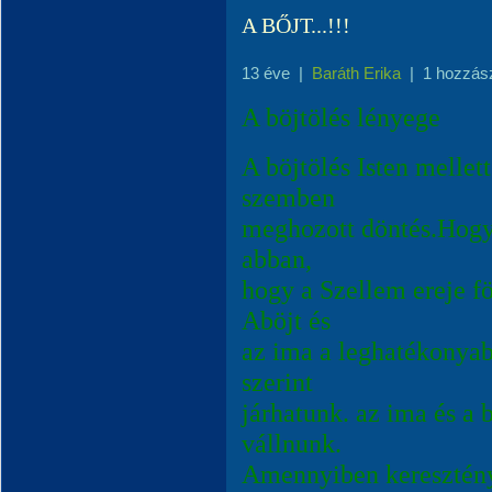
A BŐJT...!!!
13 éve
|
Baráth Erika
|
1 hozzás
A böjtölés lényege
A böjtölés Isten mellett
szemben
meghozott döntés.Hogy 
abban,
hogy a Szellem ereje f
Aböjt és
az ima a leghatékonya
szerint
járhatunk. az ima és a 
vállnunk.
Amennyiben keresztény