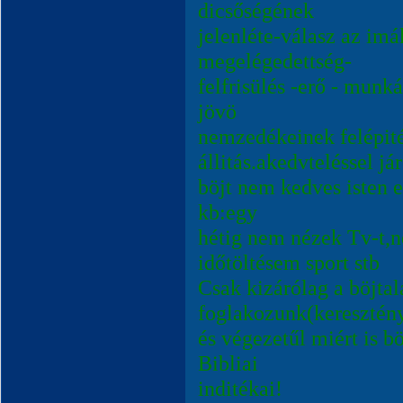
dicsőségének
jelenléte-válasz az imá
megelégedettség-
felfrisülés -erő - mun
jövö
nemzedékeinek felépité
állitás.akedvteléssel já
böjt nem kedves isten 
kb:egy
hétig nem nézek Tv-t
időtöltésem sport stb
Csak kizárólag a böjtal
foglakozunk(keresztény
és végezetűl miért is b
Bibliai
inditékai!