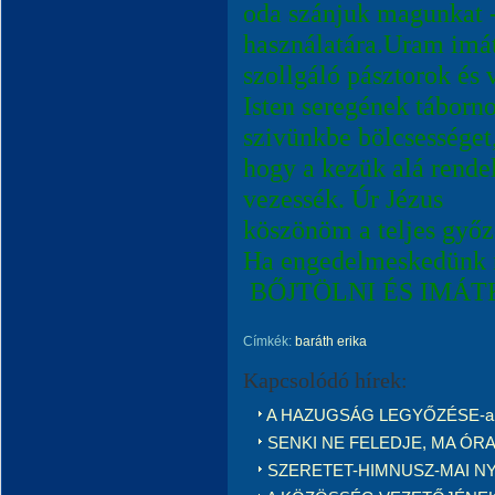
oda szánjuk magunkat -
használatára.Uram imá
szollgáló pásztorok és
Isten seregének táborno
szivünkbe bölcsességet
hogy a kezük alá rende
vezessék. Úr Jézus
köszönöm a teljes győ
Ha engedelmeskedün
BŐJTÖLNI ÉS IMÁT
Címkék:
baráth erika
Kapcsolódó hírek:
A HAZUGSÁG LEGYŐZÉSE-arhiv 
SENKI NE FELEDJE, MA ÓRAÁTÁ
SZERETET-HIMNUSZ-MAI N