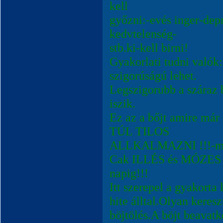
kell
győzni:-evés inger-dep
kedvtelenség-
stb.ki-kell birni!
Gyakorlati tudni valók
szigorúságú lehet.
Legszigorubb a száraz 
iszik.
Ez az a bőjt amire 
TÚL TILOS
ALLKALMAZNI !!!-mert
Cak ILLÉS és MÓZES vo
napig!!!
Itt szerepel a gyakorta 
hite álltal.Olyan keres
böjtölés.A böjt beavatk