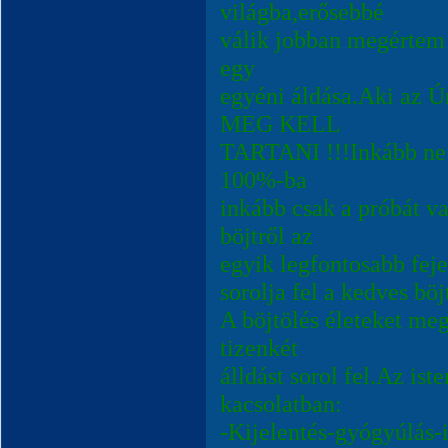
világba,erősebbé
válik jobban megértem a
egy
egyéni áldása.Aki az Ú
MEG KELL
TARTANI !!!Inkább ne 
100%-ba
inkább csak a próbát v
böjtről az
egyik legfontosabb feje
sorolja fel a kedves bö
A böjtölés életeket meg
tizenkét
álldást sorol fel.Az ist
kacsolatban:
-Kijelentés-gyógyúlás-