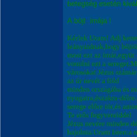
betegség esetén kivál
A böjt
imája !
Kérlek Uram! Adj kenet
leányaidnak,hogy böjtö
most ezt az imát,együ
vonulni ezt a sereget.M
városokat Jézus számá
az úr nevét a föld
minden országába és m
nyugatra,északra-délre.
serege előre tör,és amin
Te erős fegyvereiddel
Jézus nevére minden 
hajolnia.Uram Isten:a 