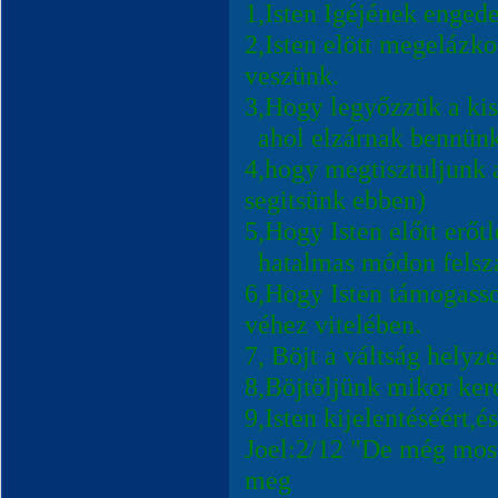
1,Isten Igéjének enged
2,Isten elött megelázk
veszünk.
3,Hogy legyőzzük a kis
ahol elzárnak bennünke
4,hogy megtisztuljunk 
segitsünk ebben)
5,Hogy Isten előtt erőt
hatalmas módon felsz
6,Hogy Isten támogass
véhez vitelében.
7, Böjt a váltság helyz
8,Böjtöljünk mikor kere
9,Isten kijelentéséért,
Joel:2/12 "De még most 
meg