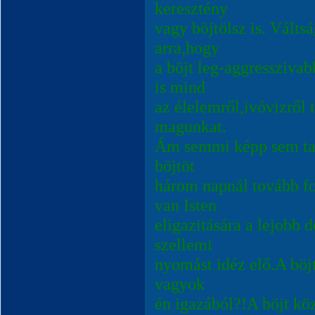
keresztény
vagy böjtölsz is. Válts
arra,hogy
a böjt leg-aggressziva
is mind
az élelemről,ivóvizről 
magunkat.
Ám semmi képp sem tan
böjtöt
három napnál tovább f
van Isten
eligazitására a lejobb d
szellemi
nyomást idéz elő.A böjt
vagyok
én igazából?!A böjt kö