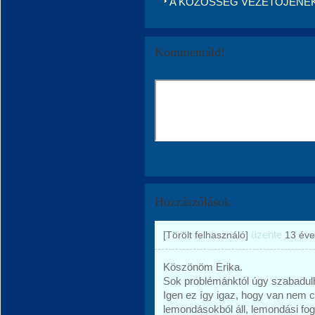
A KÖZÖSSÉG VEZETŐJÉNEK
Kommentáld!
Hozzászólások
üzente
[Törölt felhasználó]
13 éve
Köszönöm Erika.
Sok problémánktól úgy szabadulh
Igen ez így igaz, hogy van nem cs
lemondásokból áll, lemondási fo