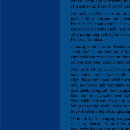
térnek. Amíg egy keresztény bű
rá Istennek az áldásról szóló ígér
(Róma 8, 1.) Aki test szerint él
igaz az, hogy nincsen immár sem
Krisztus Jézusban vannak. Isten 
keresztény életedben leállt a n
okot pedig meg kell találni és ko
Úrban való futást.
János apostolnál arról olvashat
szívünknél és mindent tud. A Sze
élményekben részesítsen minket,
erőivel szemben, ezért Ő ellenté
(1János 2, 19-22. és 27.) A szív
ha a kenetet erősíted a belsődb
ellen. Ha a szellemed belső biz
még ha tízezer Igét mondanak se
Szentlélekkel együtt, ha hazugs
itattattunk meg, a szellemed poz
Szentlélek által szól. Az Ige min
hallgasd a prédikációt. Azért fon
hogy érzékeny legyél az Igazság
(1Tim. 4, 1.) A hazugságra ugyan
csalásra, hitetésre. Az utolsó i
lesz, ezért légy óvatos az infor