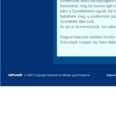
szellemünk belső bizonyságára f
bennünket, még ha tízezer Igét
jelez a Szentlélekkel együtt, ha
itattattunk meg, a szellemünk po
Szentlélek által szól,
és azt is észrevesszük, ha valaki
Nagyon hasznos tanítást hoztál 
Köszönjük szépen. Az Isten áldjo
© 2007 Copyright Network.hu Minden jog fenntartva.
Impre