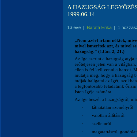
A HAZUGSÁG LEGYŐZÉSE-a
1999.06.14-
13 éve
|
Baráth Erika
|
1 hozzás
„Nem azért írtam néktek, mive
mivel ismeritek azt, és mivel s
hazugság.” (1Ján. 2, 21.)
Az Ige szerint a hazugság atyja
erőteljesen jelen van a világban
ellen is fel kell venni a harcot
mutatja meg, hogy a hazugság b
tudják hallgatni az Igét, azokb
a legfontosabb feladatunk őrizni
Isten Igéje számára.
Az Ige beszél a hazugságról, min
·
láthatatlan személyről
·
valótlan állításról
·
szellemről
·
magatartásról, gondolat