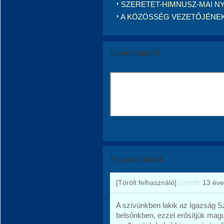
SZERETET-HIMNUSZ-MAI N
A KÖZÖSSÉG VEZETŐJÉNEK
Kommentáld!
Hozzászólások
üzente
[Törölt felhasználó]
13 éve
A szívünkben lakik az Igazság Sz
belsőnkben, ezzel erősítjük mag