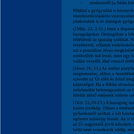
·
rendszerről (a Sátán bi
Például a gyógyulást is könnyeb
manifesztációjaként viszonyulunk
pünkösdiek is és tömegek gyógy
(2Móz. 22, 2-11.) Isten a tízpara
hazugságokat. Önmagában a bibli
feltétlenül az igazság szólását. 
érzelmeink, céljaink eszközeként
azt a pusztában Jézus megkísérté
rombolóbb tud lenni, mint egy hé
vallási vezetők által rosszul érte
(János 16, 13.) Az ember psziché
megismerése, ahhoz a Szentlélek
szívedet az Úr előtt és őrizd me
képességet. Ha a Biblia olvasása
indulataidat belemagyarázni az I
Bibliát idéző emberek milyen sz
(1Kir. 22,19-23.) A hazugság sz
hamis jövőkép. Ebben a történetb
győzelemről szóltak a két harcba
egészen másképp festett. Az is 
az Úr nagyszerű jövőt készített
belül nem vonatkozik addig, m