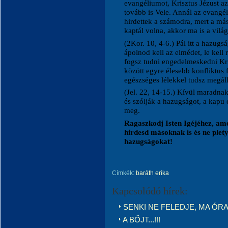
evangéliumot, Krisztus Jézust a
tovább is Vele. Annál az evangé
hirdettek a számodra, mert a má
kaptál volna, akkor ma is a vilá
(2Kor. 10, 4-6.) Pál itt a hazugsá
ápolnod kell az elmédet, le kell
fogsz tudni engedelmeskedni Kr
között egyre élesebb konfliktus
egészséges lélekkel tudsz megáll
(Jel. 22, 14-15.) Kívül maradnak
és szólják a hazugságot, a kapu
meg.
Ragaszkodj Isten Igéjéhez, ame
hirdesd másoknak is és ne plety
hazugságokat!
Címkék:
baráth erika
Kapcsolódó hírek:
SENKI NE FELEDJE, MA ÓRAÁTÁ
A BŐJT...!!!