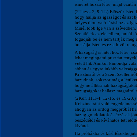
ismeret hozza létre, majd ezután 
(2Thess. 2, 9-12.) Először Isten
hogy hallja az igazságot és azt 
helyes úton való járáshoz az iga
Minél több Ige van a szívedben
Szentlélek az életedben, annál t
fogadják be és nem tartják meg a
bocsátja Isten és ez a hívőkre 
A hazugság is hitet hoz létre, c
lehet megingatni pusztán tényekk
vetett hit. Amikor kimondja vala
abban és egyre inkább valósággá
Krisztusról és a Szent Szellemrő
hazudnak, sokszor még a létüket
hogy ne állítsanak hazugságokat
hazugságokat hallasz magadról 
(2Kor. 11,1-4; 12-16. és 19-20.)
Krisztus iránt való engedelmessé
ahogyan az ördög megpróbál haz
hazug gondolatok és érzések jött
beszédétől és kívánatos lett előt
kívánd.
Ha próbákba és kísértésekbe jut