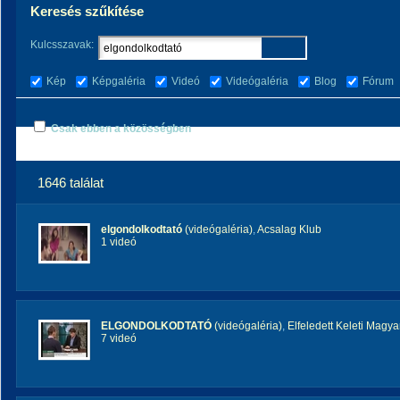
Keresés szűkítése
Kulcsszavak:
Kép
Képgaléria
Videó
Videógaléria
Blog
Fórum
Csak ebben a közösségben
1646 találat
elgondolkodtató
(videógaléria)
,
Acsalag Klub
1 videó
ELGONDOLKODTATÓ
(videógaléria)
,
Elfeledett Keleti Magy
7 videó