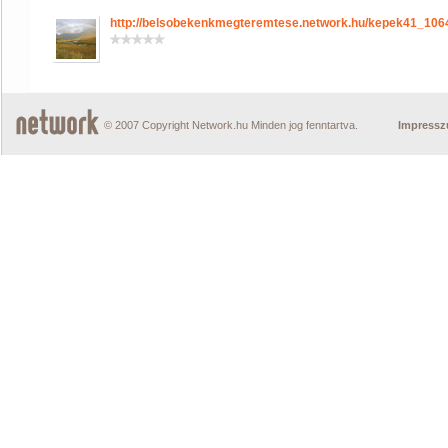
http://belsobekenkmegteremtese.network.hu/kepek41_10
© 2007 Copyright Network.hu Minden jog fenntartva.
Impress