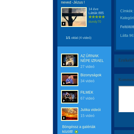
neved -Jézus !
14 éve
Címkék:
Látták:885
Kategóri
dundy70
Feltöltöt
Látta 96
1/1
oldal (4 videó)
AZ ÚRNAK
Értékeld
NÉPE IZRAEL
27 videó
Bizonyságok
Komment
34 videó
FILMEK
67 videó
Julika videói
15 videó
Böngéssz a galériák
között!