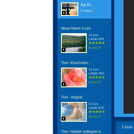
Ági-tól
4 videó
Wass Albert: A szív
14 éve
Látták:844
dundy70
Trex- Köszönöm....
14 éve
Látták:964
dundy70
Trex - Angyal.
14 éve
Látták:815
dundy70
Leírás
Trex -Halkan suttogom a