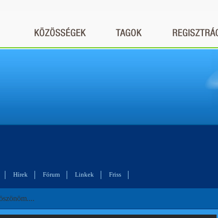
Hírek
Fórum
Linkek
Friss
öszönöm....