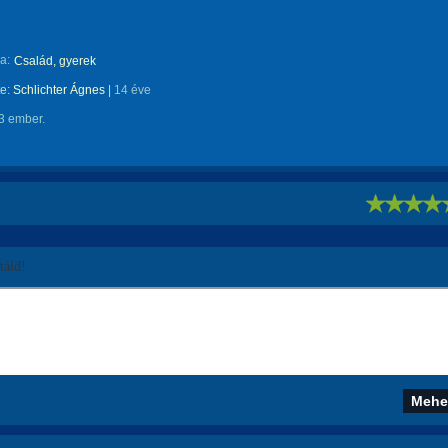
a:
Család, gyerek
te:
Schlichter Ágnes
|
14 éve
3 ember.
!
áld!