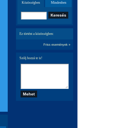
Közösségben
Mindenben
Ez történt a közösségben:
Friss események »
Szólj hozzá te is!