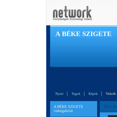
A BÉKE SZIGETE
Nyitó
Tagok
Képek
Videók
Trex- K
A BÉKE SZIGETE
videógalériái