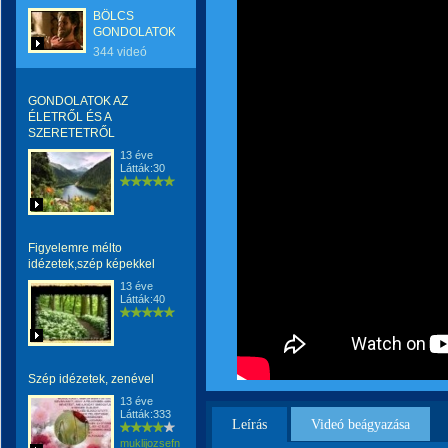
BÖLCS
GONDOLATOK
344 videó
GONDOLATOK AZ
ÉLETRŐL ÉS A
SZERETETRŐL
13 éve
Látták:30
Figyelemre mélto
idézetek,szép képekkel
13 éve
Látták:40
Szép idézetek, zenével
13 éve
Látták:333
Leírás
Videó beágyazása
muklijozsefnemargit