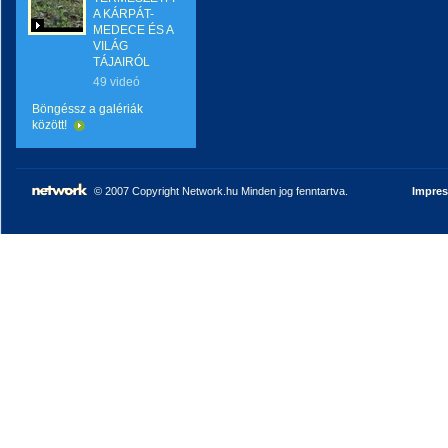
A KÁRPÁT-
MEDECE ÉS A
VILÁG
TÁJAIRÓL
49 videó
Böngéssz a galériák
között!
© 2007 Copyright Network.hu Minden jog fenntartva.
Impre