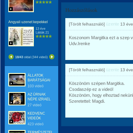
Hozzászólások
Angyali uzenet kepekkel
üzente
[Törölt felhasználó]
13 éve
13 éve
Látták:21
Koszonom Margitka ezt a szep v
Udv.Irenke
18/43
oldal (344 videó)
üzente
[Törölt felhasználó]
13 éve
ÁLLATOK
BARÁTSÁGAI
Köszönöm szépen Margitka.
103 videó
Csodaszép ez a videó!
AZ ÚRNAK
Köszönöm, hogy elhoztad nekün
NÉPE IZRAEL
Szeretettel: Magdi.
27 videó
KEDVENC
VIDEÓK
423 videó
TERMÉSZETFILMEK