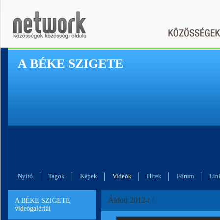
A BÉKE SZIGETE
Nyitó
Tagok
Képek
Videók
Hírek
Fórum
Lin
Áldott 2012-t !
A BÉKE SZIGETE
videógalériái