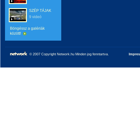
SZÉP TÁJAK
9 videó
Böngéssz a galériák
között!
© 2007 Copyright Network.hu Minden jog fenntartva.
Impre