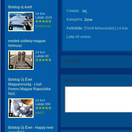
Boldog új évet!
Címkék:
hit
14 éve
Látták:1124
Kategória:
Zene
torokerzso
Feltöltötte:
[Törölt felhasználó]
|
14 éve
Látta 45 ember.
eredeti székely-magyar
himnusz
14 éve
Látták:40
Értékeld!
Boldog Új Évet
Kommentáld!
Magyarország - Liszt
Ferenc:Magyar Rapszódia
No2.
14 éve
Látták:590
julia01
Boldog Új Évet - Happy new