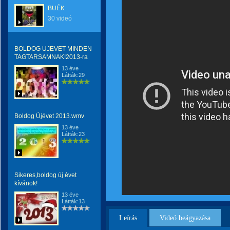
BUÉK
30 videó
BOLDOG UJEVET MINDEN
TAGTARSAMNAK!2013-ra
13 éve
Látták:29
Boldog Újévet 2013.wmv
13 éve
Látták:23
Sikeres,boldog új évet
kívánok!
13 éve
Látták:13
Leírás
Videó beágyazása