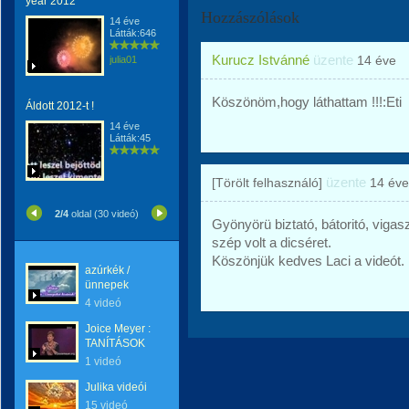
year 2012
Hozzászólások
14 éve
Látták:646
Kurucz Istvánné
üzente
14 éve
julia01
Köszönöm,hogy láthattam !!!:Eti
Áldott 2012-t !
14 éve
Látták:45
üzente
[Törölt felhasználó]
14 éve
2/4
oldal (30 videó)
Gyönyörü biztató, bátoritó, viga
szép volt a dicséret.
Köszönjük kedves Laci a videót.
azúrkék /
ünnepek
4 videó
Joice Meyer :
TANÍTÁSOK
1 videó
Julika videói
15 videó