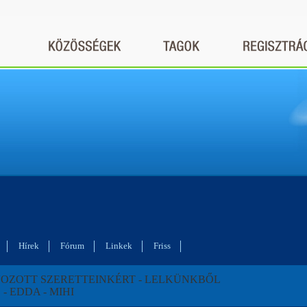
Hírek
Fórum
Linkek
Friss
OZOTT SZERETTEINKÉRT - LELKÜNKBŐL
. - EDDA - MIHI