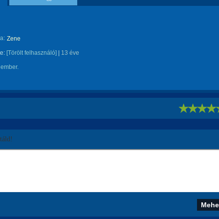
a:
Zene
te:
[Törölt felhasználó]
|
13 éve
 ember.
!
áld!