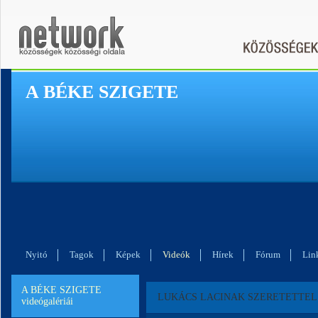
A BÉKE SZIGETE
Nyitó
Tagok
Képek
Videók
Hírek
Fórum
Lin
A BÉKE SZIGETE
LUKÁCS LACINAK SZERETETTEL
videógalériái