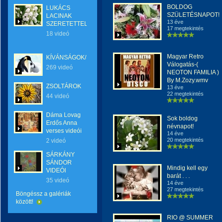
BOLDOG
LUKÁCS
SZÜLETÉSNAPOT!
LACINAK
13 éve
SZERETETTEL
17 megtekintés
18 videó
Magyar Retro
KÍVÁNSÁGOK/SZERETET
Válogatás-(
269 videó
NEOTON FAMILIA )
By M.Zozy.wmv
ZSOLTÁROK
13 éve
22 megtekintés
44 videó
Dáma Lovag
Sok boldog
Erdős Anna
névnapot!
verses videói
14 éve
20 megtekintés
2 videó
SÁRKÁNY
SÁNDOR
Mindig kell egy
VIDEÓI
barát . . .
35 videó
14 éve
27 megtekintés
Böngéssz a galériák
között!
RIO @ SUMMER