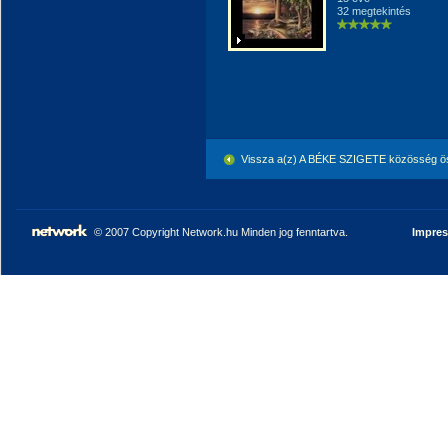
32 megtekintés
Vissza a(z) A BÉKE SZIGETE közösség ö
© 2007 Copyright Network.hu Minden jog fenntartva.
Impre