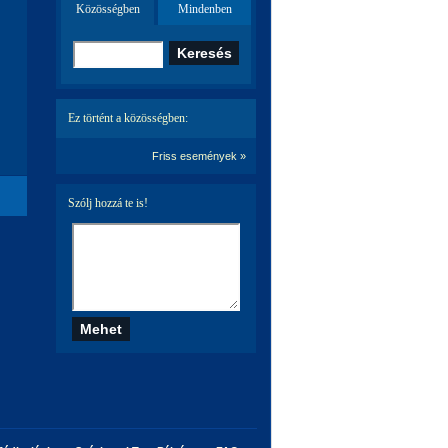
Közösségben
Mindenben
Ez történt a közösségben:
Friss események »
Szólj hozzá te is!