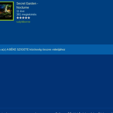
Secret Garden -
Nocturne
11 éve
381 megtekintés
salyitiborne
 a(z) A BÉKE SZIGETE közösség összes videójához