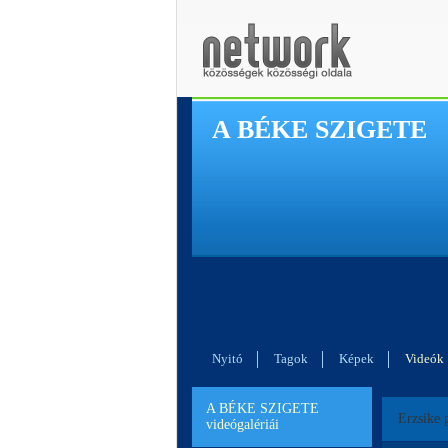
A BÉKE SZIGETE
Nyitó
Tagok
Képek
Videók
A BÉKE SZIGETE
Erzsike 
videógalériái