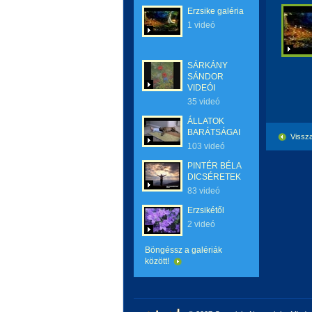
Erzsike galéria
1 videó
SÁRKÁNY
SÁNDOR
VIDEÓI
35 videó
ÁLLATOK
BARÁTSÁGAI
Vissza
103 videó
PINTÉR BÉLA
DICSÉRETEK
83 videó
Erzsikétől
2 videó
Böngéssz a galériák
között!