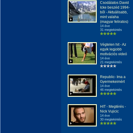
Csodálatos David
Icke beszéd 1994-
ből - Aktuálisabb,
mint valaha
(magyar feliratos)
14 éve
31 megtekintés
Végtelen hit - Az
egyik legjobb
motivációs videó
14 éve
21 megtekintés
Republic- Ima a
Gyermekeimért
14 éve
46 megtekintés
HIT - Megtérés -
Nick Vujicic
14 éve
30 megtekintés