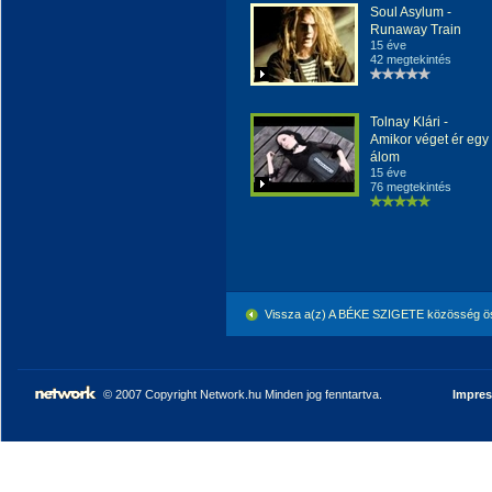
Soul Asylum -
Runaway Train
15 éve
42 megtekintés
Tolnay Klári -
Amikor véget ér egy
álom
15 éve
76 megtekintés
Vissza a(z) A BÉKE SZIGETE közösség ö
© 2007 Copyright Network.hu Minden jog fenntartva.
Impre