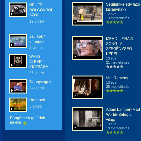
Segítünk-e egy fázó
NEHÉZ
kislánynak?
DOLGOKRÓL
12 éve
SZÓL
13 megtekintés
19 videó
azúrkék /
MEHDI - ZIBA'S
ünnepek
SONG - A
4 videó
SZEGÉNYSÉG
KÉPEI
WASS
13 éve
ALBERT
21 megtekintés
IGAZSÁGA
36 videó
Van Remény
Bizonyságok
13 éve
28 megtekintés
34 videó
Ünnepek
5 videó
Adam Lambert-Mad
World/-Beteg a
Böngéssz a galériák
világ/
között!
13 éve
19 megtekintés