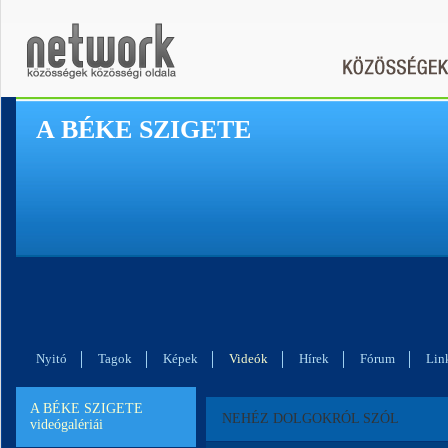
A BÉKE SZIGETE
Nyitó
Tagok
Képek
Videók
Hírek
Fórum
Lin
A BÉKE SZIGETE
NEHÉZ DOLGOKRÓL SZÓL
videógalériái