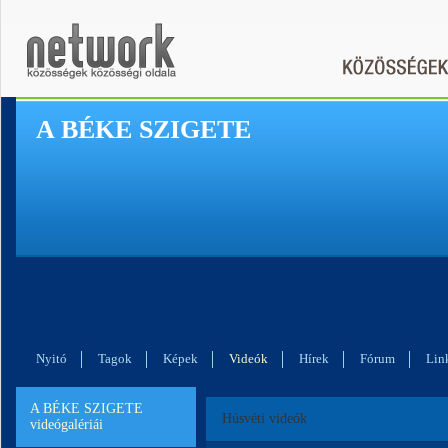
A BÉKE SZIGETE
Nyitó
Tagok
Képek
Videók
Hírek
Fórum
Lin
A BÉKE SZIGETE
Húsvéti videók
videógalériái