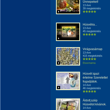
Ünnepeket!
13 éve
39 megtekintés
Húsvétra...
13 éve
45 megtekintés
Virágvasárnap
13 éve
415 megtekintés
Etusmama
Húsvét igazi
értelme Szeretettel
fogadjátok.
14 éve
46 megtekintés
Áldott,szép
Húsvétot kívánok.
14 éve