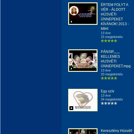
ÉRTEM FOLYT A
VÉR - ÁLDOTT
HÚSVÉTI
ÜNNEPEKET
KÍVÁNOK! 2013 -
MIHI
13 éve
15 megtekintés
PÁNSIP,,,,,,,
KELLEMES
HUSVÉTI
ÜNNEPEKET.mpg
13 éve
33 megtekintés
Egy szív
13 éve
34 megtekintés
Keresztény Húsvét!