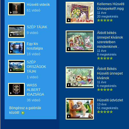
Kellemes Húsvéti
Húsvéti videók
Ünnepeket!!.mpg
61 videó
11 éve
20 megtekintés
SZÉP TÁJAK
9 videó
Áldott békés
ünnepet kívánok
szeretetben
Egy kis
mindenkinek .
nosztalgia
11 éve
16 videó
8 megtekintés
SZÉP
ORSZÁGOK
Áldott Békés
TÁJAI
Húsvéti ünnepet
1 videó
kívánok
11 éve
WASS
6 megtekintés
ALBERT
IGAZSÁGA
36 videó
Húsvéti üdvözlet
13 éve
Böngéssz a galériák
51 megtekintés
között!