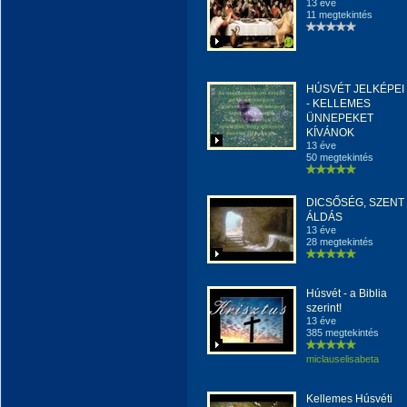
13 éve
11 megtekintés
HÚSVÉT JELKÉPEI
- KELLEMES
ÜNNEPEKET
KÍVÁNOK
13 éve
50 megtekintés
DICSŐSÉG, SZENT
ÁLDÁS
13 éve
28 megtekintés
Húsvét - a Biblia
szerint!
13 éve
385 megtekintés
miclauselisabeta
Kellemes Húsvéti