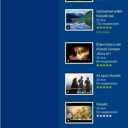
Győzelmet vettél -
Húsvéti dal
15 éve
732 megtekintés
bihmostar
Értem folyt a vér
Húsvét ünnepe
Jézus él !
15 éve
66 megtekintés
Az igazi Husvét.
15 éve
65 megtekintés
Húsvét
15 éve
53 megtekintés