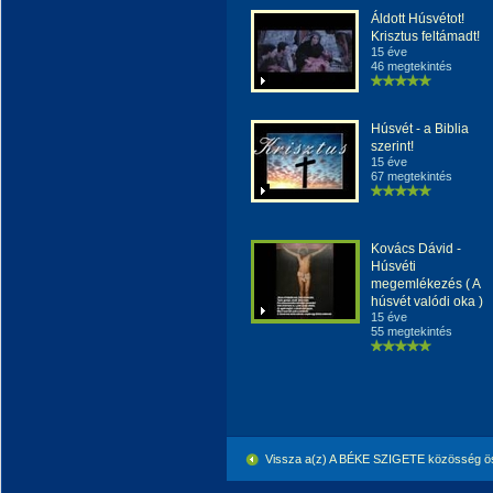
Áldott Húsvétot!
Krisztus feltámadt!
15 éve
46 megtekintés
Húsvét - a Biblia
szerint!
15 éve
67 megtekintés
Kovács Dávid -
Húsvéti
megemlékezés ( A
húsvét valódi oka )
15 éve
55 megtekintés
Vissza a(z) A BÉKE SZIGETE közösség ö