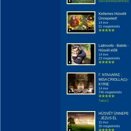
sasvarinebaratherika
Kellemes Húsvéti
Ünnepeket!
14 éve
51 megtekintés
Latinovits - Babits -
Húsvét előtt
14 éve
23 megtekintés
Γ. ΝΤΑΛΑΡΑΣ :
MISA CRIOLLA(1)-
KΥRIE
14 éve
746 megtekintés
Taltos1
HÚSVÉT ÜNNEPE
- JÉZUS ÉL
15 éve
30 megtekintés