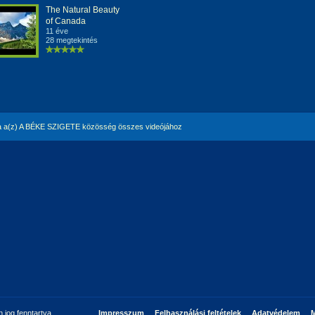
The Natural Beauty
of Canada
11 éve
28 megtekintés
 a(z) A BÉKE SZIGETE közösség összes videójához
jog fenntartva.
Impresszum
Felhasználási feltételek
Adatvédelem
M