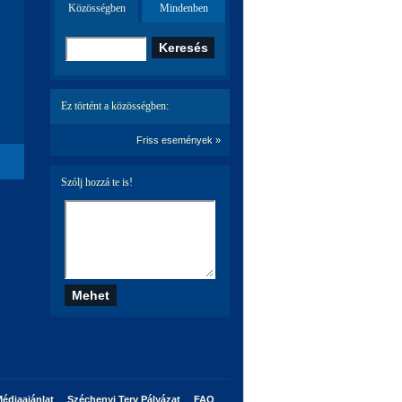
Közösségben
Mindenben
Ez történt a közösségben:
Friss események »
Szólj hozzá te is!
édiaajánlat
Széchenyi Terv Pályázat
FAQ