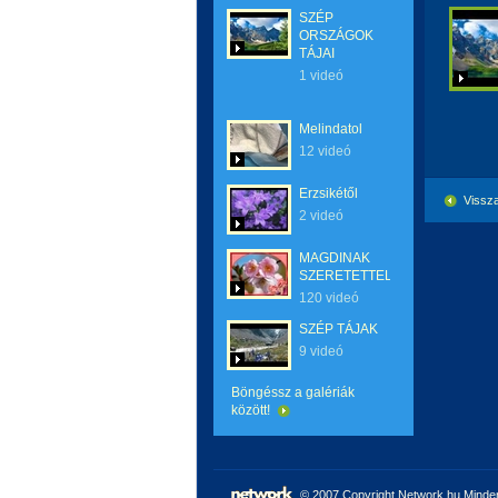
SZÉP
ORSZÁGOK
TÁJAI
1 videó
Melindatol
12 videó
Erzsikétől
Vissza
2 videó
MAGDINAK
SZERETETTEL
120 videó
SZÉP TÁJAK
9 videó
Böngéssz a galériák
között!
© 2007 Copyright Network.hu Minden 