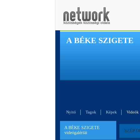
A BÉKE SZIGETE
Nyitó
Tagok
Képek
Videók
A BÉKE SZIGETE
SZÉP O
videógalériái