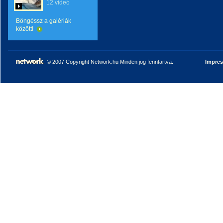
12 videó
Böngéssz a galériák
között!
© 2007 Copyright Network.hu Minden jog fenntartva.
Impre