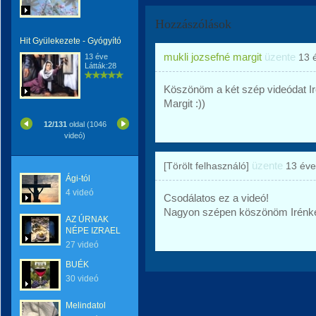
Hozzászólások
Hit Gyülekezete - Gyógyító
mukli jozsefné margit
üzente
13 
13 éve
Látták:28
Köszönöm a két szép videódat Ir
Margit :))
12/131
oldal (1046
videó)
üzente
[Törölt felhasználó]
13 éve
Ági-tól
4 videó
Csodálatos ez a videó!
Nagyon szépen köszönöm Irénke
AZ ÚRNAK
NÉPE IZRAEL
27 videó
BUÉK
30 videó
Melindatol