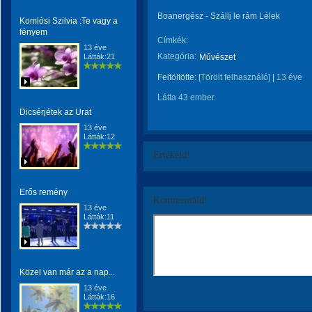
Boanergész - Szállj le rám Lélek
Komlósi Szilvia :Te vagy a
fényem
Címkék:
13 éve
Kategória:
Látták:21
Művészet
Feltöltötte:
[Törölt felhasználó]
|
13 éve
Látta 43 ember.
Dicsérjétek az Urat
13 éve
Látták:12
Értékeld!
Erős remény
Kommentáld!
13 éve
Látták:11
Közel van már az a nap...
13 éve
Látták:16