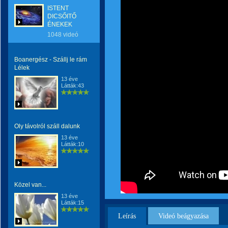
ISTENT
DICSŐITŐ
ÉNEKEK
1048 videó
Boanergész - Szállj le rám
Lélek
13 éve
Látták:43
Oly távolról száll dalunk
13 éve
Látták:10
Közel van...
13 éve
Látták:15
Leírás
Videó beágyazása