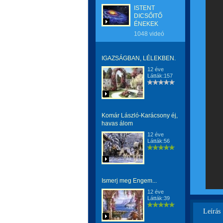
ISTENT
DICSŐITŐ
ÉNEKEK
1048 videó
IGAZSÁGBAN, LÉLEKBEN.
12 éve
Látták:157
Komár László-Karácsony éj,
havas álom
12 éve
Látták:56
Ismerj meg Engem...
12 éve
Látták:39
Leírás