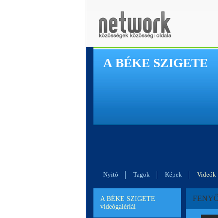
A BÉKE SZIGETE
Nyitó
Tagok
Képek
Videók
FENYŐ 
A BÉKE SZIGETE
videógalériái