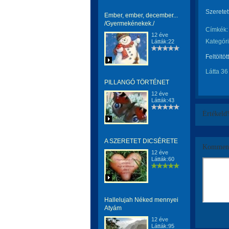
Szeretett
Ember, ember, december...
/Gyermekénekek./
Címkék:
12 éve
Kategóri
Látták:22
Feltöltöt
Látta 36
PILLANGÓ TÖRTÉNET
12 éve
Látták:43
Értékeld
A SZERETET DICSÉRETE
Komment
12 éve
Látták:60
Hallelujah Néked mennyei
Atyám
12 éve
Látták:95