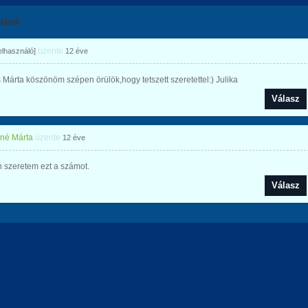
lások
üzente
felhasználó]
12 éve
Márta köszönöm szépen örülök,hogy tetszett szeretettel:) Julika
Válasz
né Márta
üzente
12 éve
 szeretem ezt a számot.
Válasz