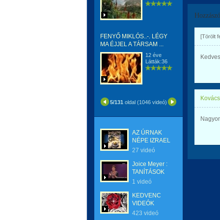
Hozzászó
FENYŐ MIKLÓS..-. LÉGY
[Törölt 
MA ÉJJEL A TÁRSAM ...
12 éve
Kedves 
Látták:36
Kovács
5/131
oldal (1046 videó)
Nagyon
AZ ÚRNAK
NÉPE IZRAEL
27 videó
Joice Meyer :
TANÍTÁSOK
1 videó
KEDVENC
VIDEÓK
423 videó