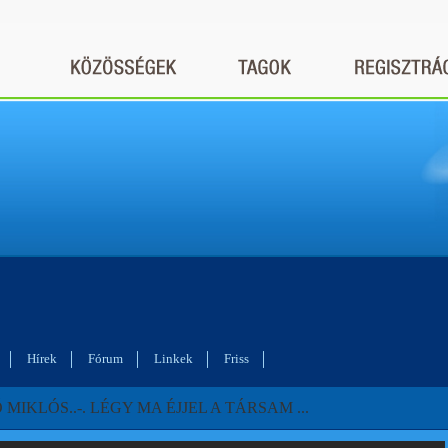
Hírek
Fórum
Linkek
Friss
MIKLÓS..-. LÉGY MA ÉJJEL A TÁRSAM ...