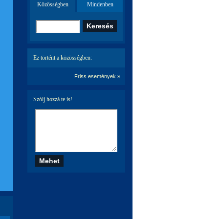
Közösségben
Mindenben
Ez történt a közösségben:
Friss események »
Szólj hozzá te is!