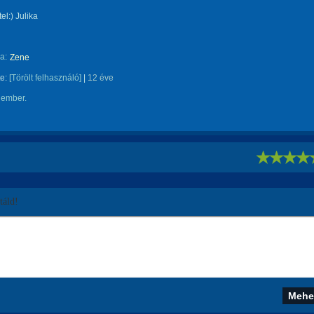
el:) Julika
a:
Zene
te:
[Törölt felhasználó]
|
12 éve
 ember.
!
áld!