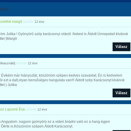
lások
ozsefné margit
üzente
12 éve
m Julika ! Gyönyörű szép karácsonyi videót .Neked is Áldott Ünnepeket kívánok
ttel:)Margit
Válasz
üzente
felhasználó]
12 éve
 Évikém már hiányoztál, köszönöm szépen kedves szavaidat, Én is kedvelem
l ezt a dalt,olyan bensőséges hangulata van!!! Áldott szép Karácsonyt kívánok
tel:) Julika
Válasz
sz Lajosné Éva
üzente
12 éve
m Angyalom :nagyon gyönyörü ez a videó.Imádni való ez a hang.égjen
 Őérte is.Köszönöm szépen.Áldott Karácsonyt.