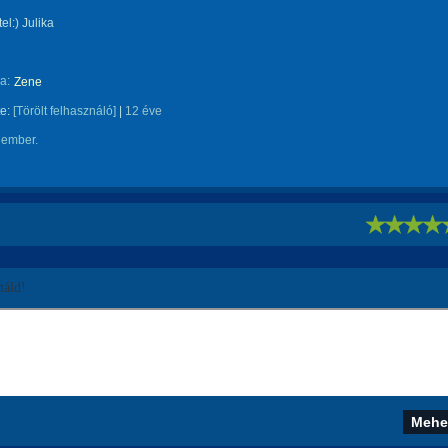
el:) Julika
a:
Zene
te:
[Törölt felhasználó]
|
12 éve
 ember.
!
áld!