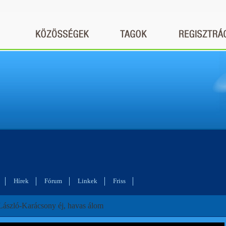
Hírek
Fórum
Linkek
Friss
ászló-Karácsony éj, havas álom