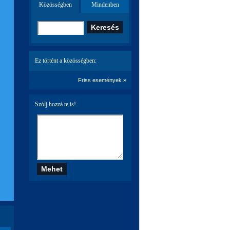
Közösségben
Mindenben
Ez történt a közösségben:
Friss események »
Szólj hozzá te is!