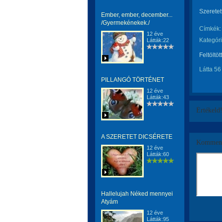
Szeretett
Ember, ember, december...
/Gyermekénekek./
Címkék:
12 éve
Kategóri
Látták:22
Feltöltöt
Látta 56
PILLANGÓ TÖRTÉNET
12 éve
Látták:43
Értékeld
A SZERETET DICSÉRETE
Komment
12 éve
Látták:60
Hallelujah Néked mennyei
Atyám
12 éve
Látták:95