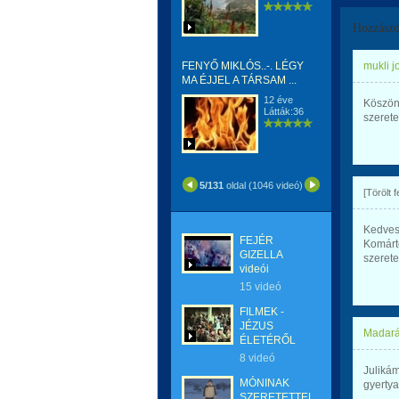
Hozzászó
FENYŐ MIKLÓS..-. LÉGY
mukli j
MA ÉJJEL A TÁRSAM ...
12 éve
Köszönö
Látták:36
szerete
5/131
oldal (1046 videó)
[Törölt 
Kedves
FEJÉR
Komártó
GIZELLA
szeretet
videói
15 videó
FILMEK -
JÉZUS
Madará
ÉLETÉRŐL
8 videó
Juliká
MÓNINAK
gyertya
SZERETETTEL