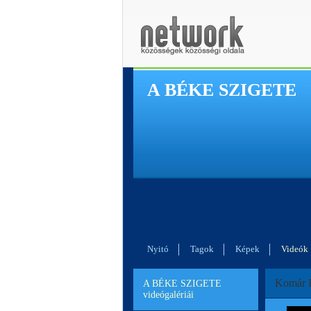
A BÉKE SZIGETE
Nyitó
Tagok
Képek
Videók
Komár L
A BÉKE SZIGETE
videógalériái