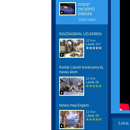
ISTENT
DICSŐITŐ
ÉNEKEK
1048 videó
IGAZSÁGBAN, LÉLEKBEN.
12 éve
Látták:157
Komár László-Karácsony éj,
havas álom
12 éve
Látták:56
Ismerj meg Engem...
12 éve
Látták:39
Leírás