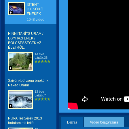
ISTENT
DICSŐITŐ
ÉNEKEK
1048 videó
HINNI TANÍTS URAM /
EGYHÁZI ÉNEK /
BÖLCSESSÉGEK AZ
ÉLETRŐL.
13 éve
Látták:36
Szívünkből zeng énekünk
Neked Uram!
13 éve
Látták:7
RUPA Testvérek 2013
Leírás
Videó beágyazása
halotam mit tettél