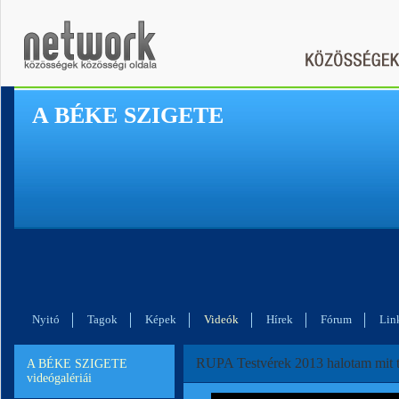
A BÉKE SZIGETE
Nyitó
Tagok
Képek
Videók
Hírek
Fórum
Lin
RUPA Testvérek 2013 halotam mit t
A BÉKE SZIGETE
videógalériái