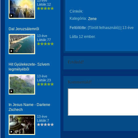
13 éve
Látták:12
Címkék:
Kategória:
Zene
Feltöltötte:
[Törölt felhasználó]
|
13 éve
Dal Jeruzsálemről
13 éve
Látta 12 ember.
Látták:77
Értékeld!
Hit Gyülekezete- Szívem
legmélyéből
13 éve
Látták:23
Kommentáld!
In Jesus Name - Darlene
Zschech
13 éve
Látták:7