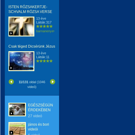
ISTEN RÓZSAKERTJE-
SCHVALM RÓZSA VERSE
13 éve
Látták:317
barnanenyevrenkaerzsebeterzsebet
Csak téged Dicsérünk Jézus
13 éve
Látták:11
11/131
oldal (1046
videó)
EGÉSZSÉGÜNK
ÉRDEKÉBEN
27 videó
jános és bori
videói