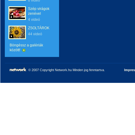
6 videó
Szép virágok
zenével
4 videó
ZSOLTÁROK
44 videó
Böngéssz a galériák
között!
© 2007 Copyright Network.hu Minden jog fenntartva.
Impre