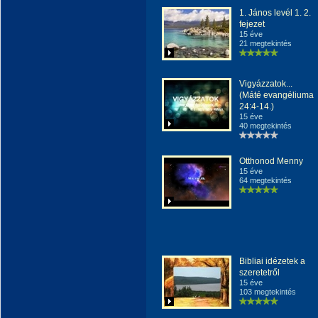
1. János levél 1. 2.
fejezet
15 éve
21 megtekintés
Vigyázzatok...
(Máté evangéliuma
24:4-14.)
15 éve
40 megtekintés
Otthonod Menny
15 éve
64 megtekintés
Bibliai idézetek a
szeretetről
15 éve
103 megtekintés