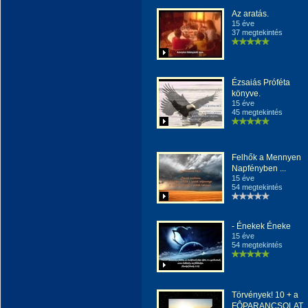
Az aratás.
15 éve
37 megtekintés
Ézsaiás Próféta
könyve.
15 éve
45 megtekintés
Felhők a Mennyen
Napfényben ...
15 éve
54 megtekintés
- Énekek Éneke
15 éve
54 megtekintés
Törvények! 10 + a
FÔPARANCSOLAT