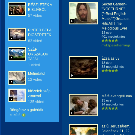
Secret Garden-
RÉSZLETEK A
"NOCTURNE"
BIBLIÁBÓL
(**Best English
57 videó
Music**)Greatest
Hits All Time
Melodious Ever
PINTÉR BÉLA
13 éve
DICSÉRETEK
401 megtekintés
83 videó
muklijozsefnemargit
SZÉP
ORSZÁGOK
Ézsaiás 53
TÁJAI
13 éve
1 videó
33 megtekintés
Melindatol
12 videó
Idézetek szép
zenével
Máté evangéliuma
13 éve
135 videó
14 megtekintés
Böngéssz a galériák
között!
az új Jeruzsálem,
Jelenések 21, 22,