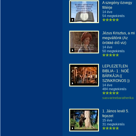
A szegény özvegy
fillérje
14 éve
54 megtekintés
Jézus Krisztus, a mi
megváltónk (Az
örökké élő viz)
14 éve
50 megtekintés
LEPLEZETLEN
BIBLIA - 1 : NOÉ
BÁRKÁJA ((
SZINKRONOS ))
14 éve
484 megtekintés
sasvarinebaratherika
1. János levél 5.
fejezet
15 éve
31 megtekintés