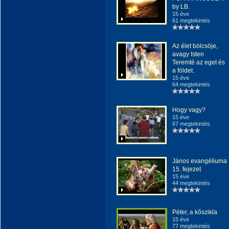
by LB.
15 éve
61 megtekintés
Az élet bölcsöje,
avagy Isten
Teremté az eget és
a földet.
15 éve
64 megtekintés
Hogy vagy?
15 éve
67 megtekintés
János evangéliuma
15. fejezet
15 éve
44 megtekintés
Péter, a kőszikla
15 éve
77 megtekintés