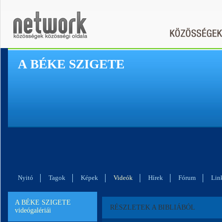
A BÉKE SZIGETE
Nyitó
Tagok
Képek
Videók
Hírek
Fórum
Lin
A BÉKE SZIGETE
RÉSZLETEK A BIBLIÁBÓL
videógalériái