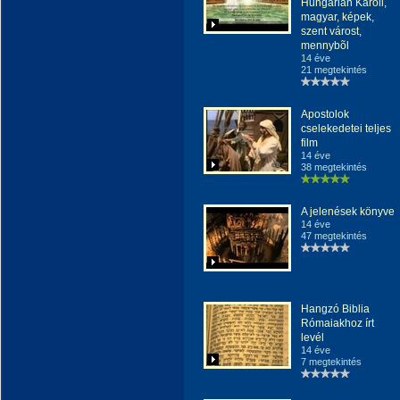
Hungarian Károli,
magyar, képek,
szent várost,
mennybõl
14 éve
21 megtekintés
Apostolok
cselekedetei teljes
film
14 éve
38 megtekintés
A jelenések könyve
14 éve
47 megtekintés
Hangzó Biblia
Rómaiakhoz írt
levél
14 éve
7 megtekintés