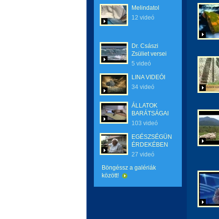
Melindatol
12 videó
Dr. Császi
Zsüliet versei
5 videó
LINA VIDEÓI
34 videó
ÁLLATOK
BARÁTSÁGAI
103 videó
EGÉSZSÉGÜNK
ÉRDEKÉBEN
27 videó
Böngéssz a galériák
között!