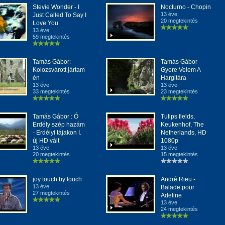
Stevie Wonder - I
Nocturno - Chopin
13 éve
Just Called To Say I
20 megtekintés
Love You
13 éve
59 megtekintés
Tamás Gábor:
Tamás Gábor -
Kolozsvárott jártam
Gyere Velem A
én
Hargitára
13 éve
13 éve
33 megtekintés
23 megtekintés
Tamás Gábor : Ó
Tulips fields,
Erdély szép hazám
Keukenhof, The
- Erdélyi tájakon I.
Netherlands, HD
új HD vált
1080p
13 éve
13 éve
20 megtekintés
15 megtekintés
joy touch by touch
André Rieu -
13 éve
Balade pour
27 megtekintés
Adeline
13 éve
24 megtekintés