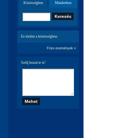
Közösségben
Mindenben
Ez történt a közösségben:
Friss események »
Szólj hozzá te is!