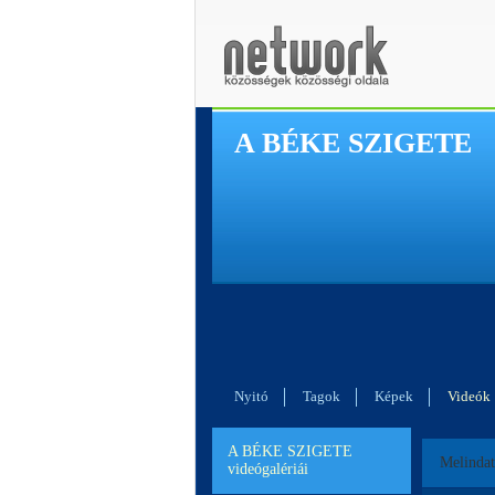
A BÉKE SZIGETE
Nyitó
Tagok
Képek
Videók
A BÉKE SZIGETE
Melindat
videógalériái